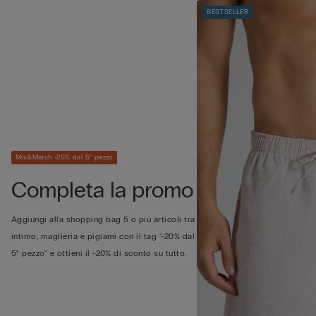
BESTSELLER
Mix&Match -20% dal 5° pezzo
Completa la promo
Aggiungi alla shopping bag 5 o più articoli tra
intimo, maglieria e pigiami con il tag "-20% dal
5° pezzo" e ottieni il -20% di sconto su tutto.