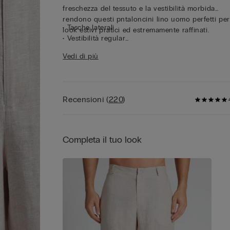
freschezza del tessuto e la vestibilità morbida
rendono questi pntaloncini lino uomo perfetti per
• Tasche laterali
look estivi pratici ed estremamente raffinati.
• Vestibilità regular
• Il modello è alto 185 cm e indossa la taglia L
Vedi di più
Recensioni
(
220
)
Completa il tuo look