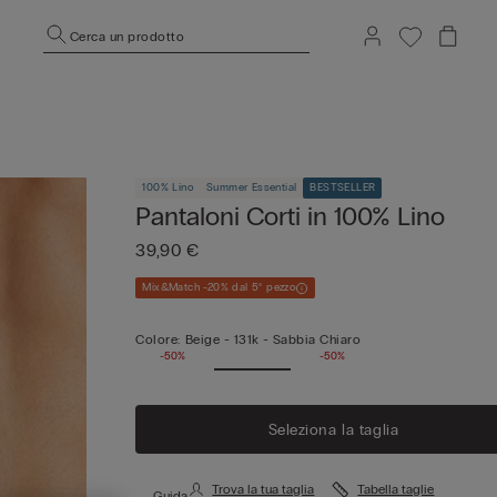
Cerca un prodotto
100% Lino
Summer Essential
BESTSELLER
Pantaloni Corti in 100% Lino
39,90 €
Mix&Match -20% dal 5° pezzo
Colore:
Beige -
131k - Sabbia Chiaro
-50%
-50%
Seleziona la taglia
Trova la tua taglia
Tabella taglie
Guida