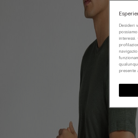
Esperie
Desideri 
possiamo 
interessi.
profilazi
navigazion
funzionam
qualunque
presente 