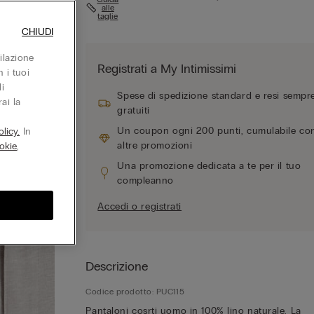
alle
taglie
CHIUDI
ilazione
Registrati a My Intimissimi
 i tuoi
i
Spese di spedizione standard e resi sempr
ai la
gratuiti
Un coupon ogni 200 punti, cumulabile co
licy.
In
altre promozioni
okie
,
Una promozione dedicata a te per il tuo
compleanno
Accedi o registrati
Descrizione
Codice prodotto: PUC115
Pantaloni cosrti uomo in 100% lino naturale. La