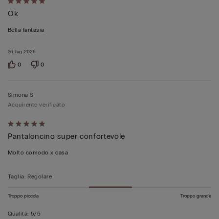
Valutato
Ok
5
su
Bella fantasia
5
26 lug 2026
0
0
Simona S
Acquirente verificato
Valutato
Pantaloncino super confortevole
5
su
Molto comodo x casa
5
Taglia
:
Regolare
Troppo piccola
Troppo grande
Qualità
:
5/5