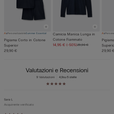
Personalizzabile
Summer Essential
Persona
Camicia Manica Lunga in
Cotone Fiammato
Pigiama Corto in Cotone
Pigiam
14,95 €
(-50%)
29,90 €
Superior
Superi
29,90 €
29,90 
Valutazioni e Recensioni
9 Valutazioni
4,9
su 5 stelle
Sara L
Acquirente verificato