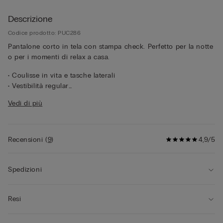
Descrizione
Codice prodotto: PUC286
Pantalone corto in tela con stampa check. Perfetto per la notte
o per i momenti di relax a casa.
• Coulisse in vita e tasche laterali
• Vestibilità regular
• Il modello è alto 185 cm e indossa la taglia L
Vedi di più
Recensioni
(
9
)
4,9/5
Spedizioni
Resi