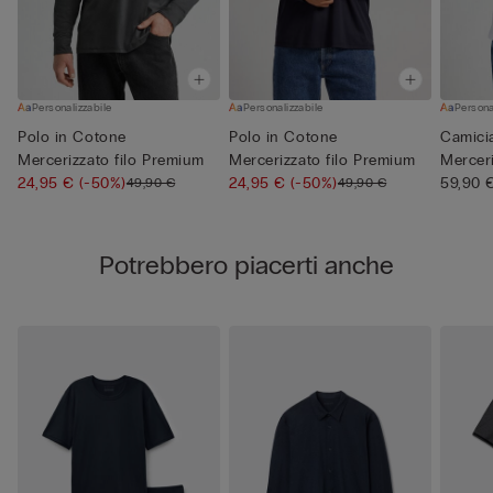
Personalizzabile
Personalizzabile
Persona
Polo in Cotone
Polo in Cotone
Camici
Mercerizzato filo Premium
Mercerizzato filo Premium
Merceri
24,95 €
(-50%)
24,95 €
(-50%)
59,90 
49,90 €
49,90 €
Potrebbero piacerti anche