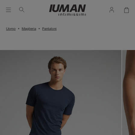
Uomo
Maglieria
Pantaloni