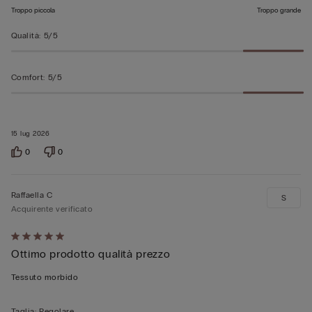
Troppo piccola
Troppo grande
Qualità
:
5/5
Comfort
:
5/5
15 lug 2026
0
0
Raffaella C
S
Acquirente verificato
Valutato
Ottimo prodotto qualità prezzo
5
su
Tessuto morbido
5
Taglia
:
Regolare