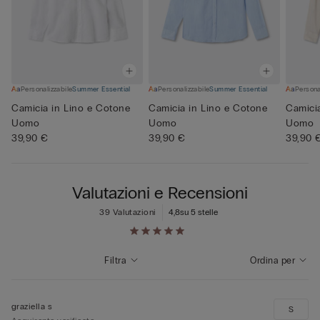
Personalizzabile
Summer Essential
Personalizzabile
Summer Essential
Persona
Camicia in Lino e Cotone
Camicia in Lino e Cotone
Camici
Uomo
Uomo
Uomo
39,90 €
39,90 €
39,90 
Valutazioni e Recensioni
39 Valutazioni
4,8
su 5 stelle
Filtra
Ordina per
graziella s
S