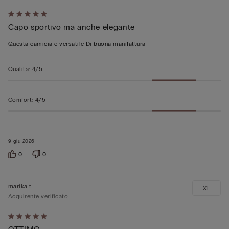
Valutato
Capo sportivo ma anche elegante
5
su
Questa camicia è versatile Di buona manifattura
5
Qualità
:
4/5
Comfort
:
4/5
9 giu 2026
0
0
marika t
XL
Acquirente verificato
Valutato