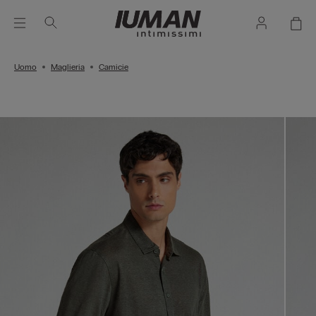
Uomo
Maglieria
Camicie