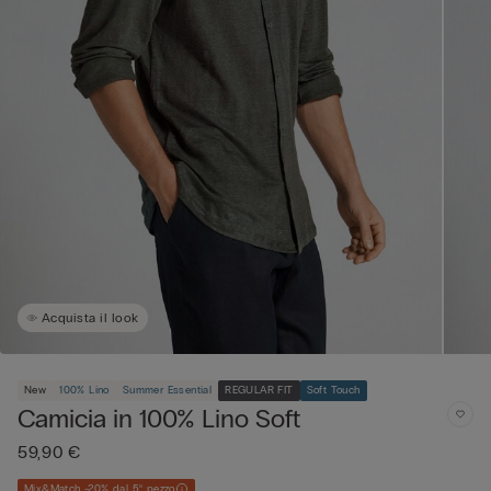
Acquista il look
New
100% Lino
Summer Essential
REGULAR FIT
Soft Touch
Camicia in 100% Lino Soft
59,90 €
Mix&Match -20% dal 5° pezzo