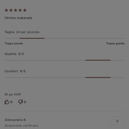
Valutato
5
Ottimo materiale
su
5
Taglia
:
Un po' piccola
Troppo piccola
Troppo grande
Qualità
:
4/5
Comfort
:
4/5
26 giu 2026
0
0
Alessandra B
S
Acquirente verificato