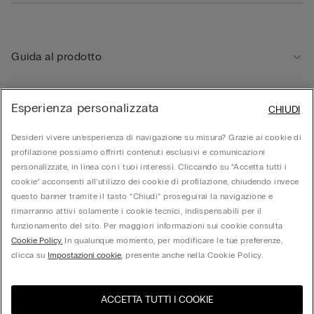
Guida al prodotto
Servizio clienti
Esperienza personalizzata
CHIUDI
Desideri vivere un’esperienza di navigazione su misura? Grazie ai cookie di
Area Legale
profilazione possiamo offrirti contenuti esclusivi e comunicazioni
personalizzate, in linea con i tuoi interessi. Cliccando su “Accetta tutti i
cookie” acconsenti all’utilizzo dei cookie di profilazione, chiudendo invece
Corporate
questo banner tramite il tasto “Chiudi” proseguirai la navigazione e
rimarranno attivi solamente i cookie tecnici, indispensabili per il
funzionamento del sito. Per maggiori informazioni sui cookie consulta
© Calzedonia S.p.A | P.iva 02253210237 | Sede Legale: Malcesine (VR), Via Portici
Cookie Policy.
In qualunque momento, per modificare le tue preferenze,
Umberto Primo n. 5/3 | Cod. Fisc. e n.iscr. al Reg. Imprese di Verona: 01037050422 |
REA: VR – 205310 | Capitale sociale: Euro 212.000.000,00 | Società soggetta a
clicca su
Impostazioni cookie
, presente anche nella Cookie Policy.
direzione e coordinamento di Oniverse Holding S.p.A.
ACCETTA TUTTI I COOKIE
Seleziona la taglia
United States
Visita l'e-store del tuo paese