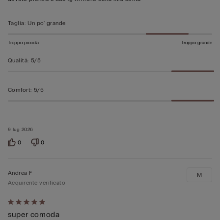
Taglia
:
Un po' grande
Troppo piccola
Troppo grande
Qualità
:
5/5
Comfort
:
5/5
9 lug 2026
0
0
Andrea F
M
Acquirente verificato
Valutato
super comoda
5