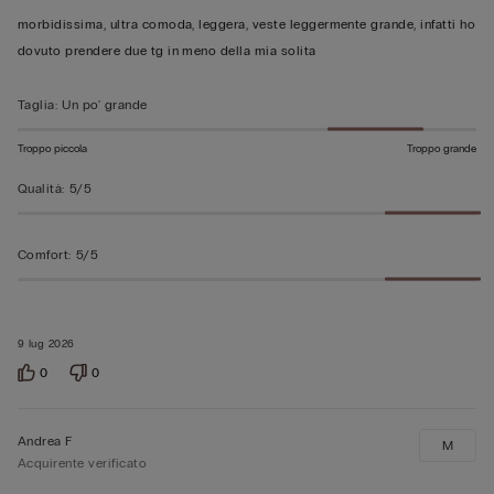
su
morbidissima, ultra comoda, leggera, veste leggermente grande, infatti ho
5
dovuto prendere due tg in meno della mia solita
Taglia
:
Un po' grande
Troppo piccola
Troppo grande
Qualità
:
5/5
Comfort
:
5/5
9 lug 2026
0
0
Andrea F
M
Acquirente verificato