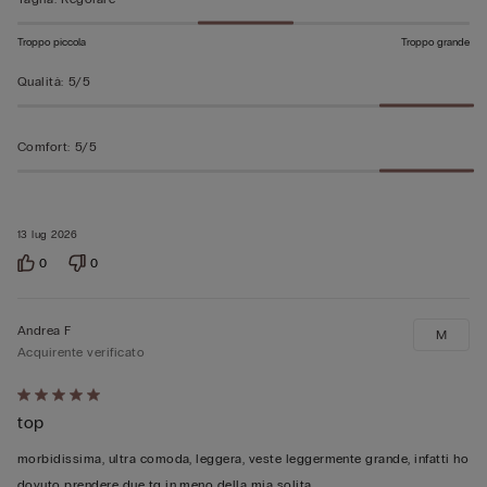
Troppo piccola
Troppo grande
Qualità
:
5/5
Comfort
:
5/5
13 lug 2026
0
0
Andrea F
M
Acquirente verificato
Valutato
top
5
su
morbidissima, ultra comoda, leggera, veste leggermente grande, infatti ho
5
dovuto prendere due tg in meno della mia solita