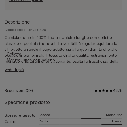
Descrizione
Codice prodotto: CLU300
Camicia uomo in 100% lino a maniche lunghe con colletto
classico e polsini strutturati. La vestibilità regular equilibra la
silhouette e rende il capo adatto sia alla quotidianità che alle
• Colletto
occasioni più formali. Il tessuto di alta qualità, estremamente
• Manica lunga con polsino
morbido e naturalmente traspirante, esalta la freschezza della
• Vestibilità regular
camicia 100% lino uomo. Questa è la camicia ideale da
Vedi di più
• Il modello è alto 185 cm e indossa la taglia L
indossare sotto giacche leggere o sopra t-shirt estive per uno
stile disinvolto ma curato.
Recensioni
(
39
)
4,8/5
Specifiche prodotto
Spesso
Molto fino
Spessore tessuto
Caldo
Fresco
Calore