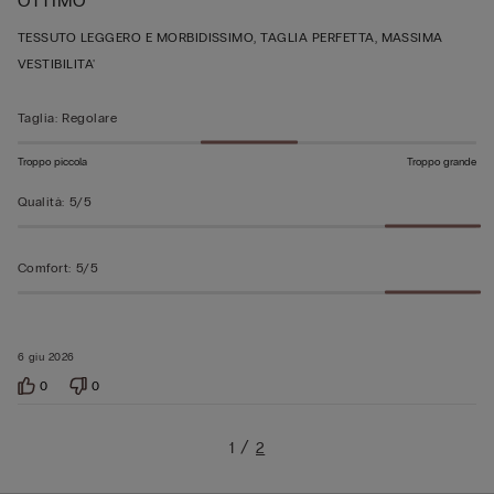
OTTIMO
5
su
TESSUTO LEGGERO E MORBIDISSIMO, TAGLIA PERFETTA, MASSIMA
5
VESTIBILITA'
Taglia
:
Regolare
Troppo piccola
Troppo grande
Qualità
:
5/5
Comfort
:
5/5
6 giu 2026
0
0
1
2