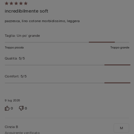
Valutato
incredibilmente soft
5
su
pazzesca, lino cotone morbidissimo, leggera
5
Taglia
:
Un po' grande
Troppo piccola
Troppo grande
Qualità
:
5/5
Comfort
:
5/5
9 lug 2026
0
0
Cinzia B
M
Acquirente verificato