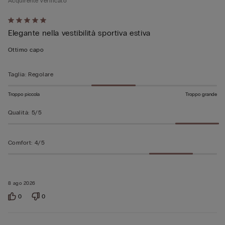
Acquirente verificato
Valutato
Elegante nella vestibilità sportiva estiva
5
su
Ottimo capo
5
Taglia
:
Regolare
Troppo piccola
Troppo grande
Qualità
:
5/5
Comfort
:
4/5
8 ago 2026
0
0