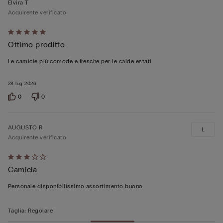
Elvira T
Acquirente verificato
Valutato
Ottimo proditto
5
su
Le camicie più comode e fresche per le calde estati
5
28 lug 2026
0
0
AUGUSTO R
L
Acquirente verificato
Valutato
Camicia
3
su
Personale disponibilissimo assortimento buono
5
Taglia
:
Regolare