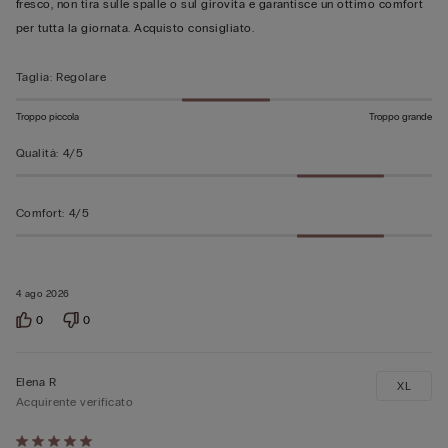
fresco, non tira sulle spalle o sul girovita e garantisce un ottimo comfort
per tutta la giornata. Acquisto consigliato.
Taglia
:
Regolare
Troppo piccola
Troppo grande
Qualità
:
4/5
Comfort
:
4/5
4 ago 2026
0
0
Elena R
XL
Acquirente verificato
Valutato