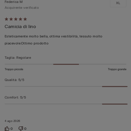
Federica M
XL
Acquirente verificato
Valutato
Camicia di lino
5
su
Esteticamente molto bella, ottima vestibilità, tessuto molto
5
piacevole.Ottimo prodotto
Taglia
:
Regolare
Troppo piccola
Troppo grande
Qualità
:
5/5
Comfort
:
5/5
4 ago 2026
0
0