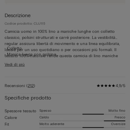
Descrizione
Codice prodotto: CLU115
Camicia uomo in 100% lino a maniche lunghe con colletto
classico, polsini strutturati e carrè posteriore. La vestibilità
regular assicura libertà di movimento e una linea equilibrata,
• Colletto
ideale per un uso quotidiano o per occasioni più formali. Il
• Manica lunga con polsino
tessuto 100% naturale rende questa camicia di lino maniche
• Vestibilità regular
lunghe un capo altamente traspirante e termoregolatore,
Vedi di più
• Il modello è alto 185 cm e indossa la taglia L
perfetto da indossare anche sotto giacche leggere o sopra t-
shirt estive.
Recensioni
(
212
)
4,9/5
Specifiche prodotto
Spesso
Molto fino
Spessore tessuto
Caldo
Fresco
Calore
Molto aderente
Oversize
Fit