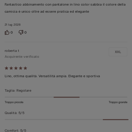
5
Fantastico abbinamento con pantalone in lino color sabbia il colore della
su
camicia è unico oltre ad essere pratica ed elegante
5
21 lug 2026
0
0
roberta t
XXL
Acquirente verificato
Valutato
5
Lino, ottima qualità. Versatilità ampia. Elegante e sportiva
su
5
Taglia
:
Regolare
Troppo piccola
Troppo grande
Qualità
:
5/5
Comfort
:
5/5