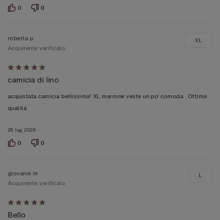
0
0
roberta p
XL
Acquirente verificato
Valutato
camicia di lino
5
su
acquistata camicia bellissima! XL marrone veste un po’ comoda . Ottima
5
qualità
26 lug 2026
0
0
giovanni m
L
Acquirente verificato
Valutato
Bello
5