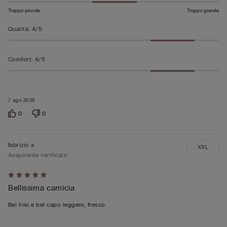
Troppo piccola
Troppo grande
Qualità
:
4/5
Comfort
:
4/5
7 ago 2026
0
0
fabrizio a
XXL
Acquirente verificato
Valutato
Bellissima camicia
5
su
Bel lino e bel capo leggero, fresco.
5