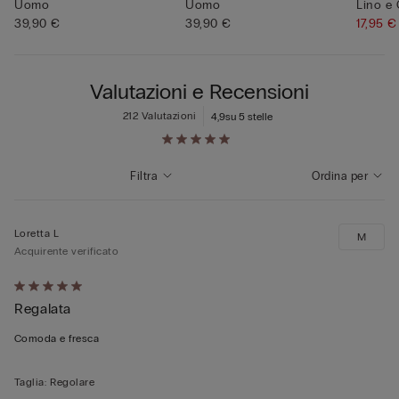
Uomo
Uomo
Lino e
39,90 €
39,90 €
17,95 
Valutazioni e Recensioni
212 Valutazioni
4,9
su 5 stelle
Filtra
Ordina per
Loretta L
M
Acquirente verificato
Valutato
Regalata
5
su
Comoda e fresca
5
Taglia
:
Regolare