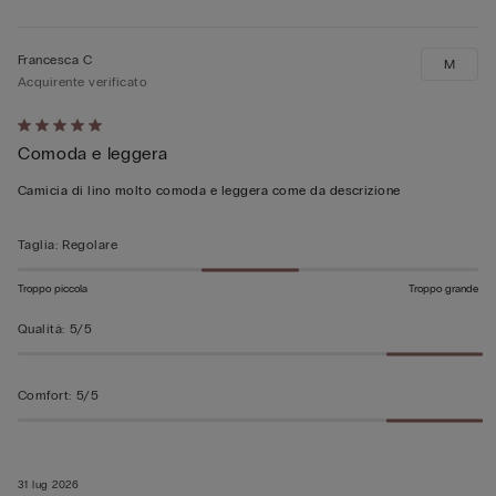
Francesca C
M
Acquirente verificato
Valutato
Comoda e leggera
5
su
Camicia di lino molto comoda e leggera come da descrizione
5
Taglia
:
Regolare
Troppo piccola
Troppo grande
Qualità
:
5/5
Comfort
:
5/5
31 lug 2026