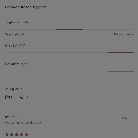
su
Comodo fresco leggero
5
Taglia
:
Regolare
Troppo piccola
Troppo grande
Qualità
:
5/5
Comfort
:
5/5
26 lug 2026
0
0
giovanni i
XL
Acquirente verificato
Valutato