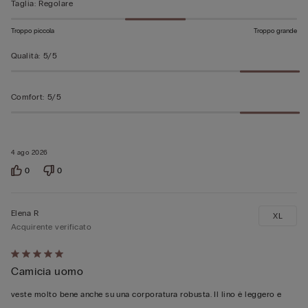
Taglia
:
Regolare
Troppo piccola
Troppo grande
Qualità
:
5/5
Comfort
:
5/5
4 ago 2026
0
0
Elena R
XL
Acquirente verificato
Valutato
Camicia uomo
5
su
veste molto bene anche su una corporatura robusta. Il lino è leggero e
5