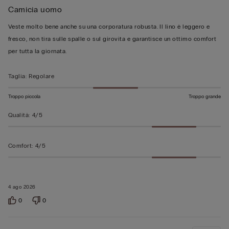
Camicia uomo
5
su
Veste molto bene anche su una corporatura robusta. Il lino è leggero e
5
fresco, non tira sulle spalle o sul girovita e garantisce un ottimo comfort
per tutta la giornata.
Taglia
:
Regolare
Troppo piccola
Troppo grande
Qualità
:
4/5
Comfort
:
4/5
4 ago 2026
0
0