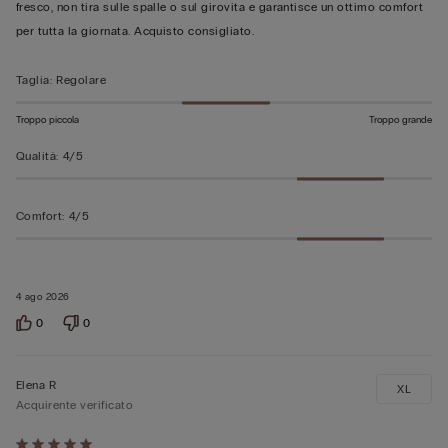
5
fresco, non tira sulle spalle o sul girovita e garantisce un ottimo comfort
per tutta la giornata. Acquisto consigliato.
Taglia
:
Regolare
Troppo piccola
Troppo grande
Qualità
:
4/5
Comfort
:
4/5
4 ago 2026
0
0
Elena R
XL
Acquirente verificato