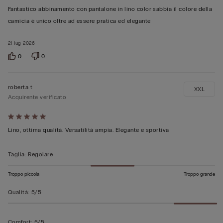
5
Fantastico abbinamento con pantalone in lino color sabbia il colore della
su
camicia è unico oltre ad essere pratica ed elegante
5
21 lug 2026
0
0
roberta t
XXL
Acquirente verificato
Valutato
5
Lino, ottima qualità. Versatilità ampia. Elegante e sportiva
su
5
Taglia
:
Regolare
Troppo piccola
Troppo grande
Qualità
:
5/5
Comfort
:
5/5