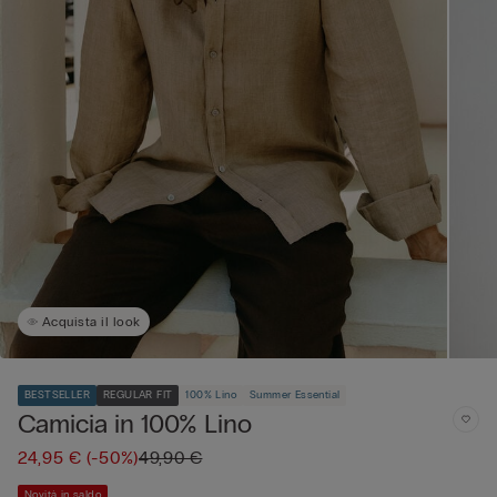
Acquista il look
BESTSELLER
REGULAR FIT
100% Lino
Summer Essential
Camicia in 100% Lino
24,95 €
(-50%)
49,90 €
Novità in saldo