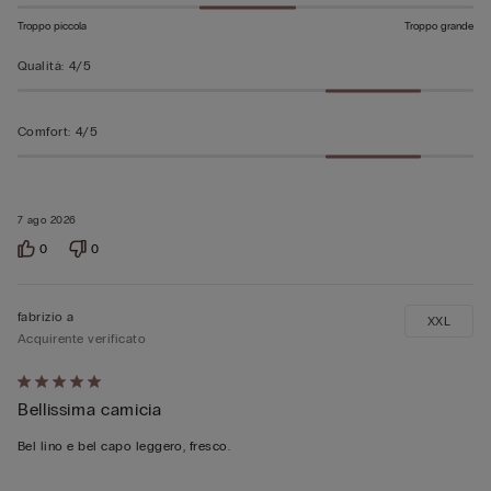
Troppo piccola
Troppo grande
Qualità
:
4/5
Comfort
:
4/5
7 ago 2026
0
0
fabrizio a
XXL
Acquirente verificato
Valutato
Bellissima camicia
5
su
Bel lino e bel capo leggero, fresco.
5