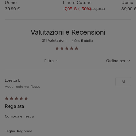
Uomo
Lino e Cotone
Uomo
39,90 €
17,95 €
(-50%)
39,90 
35,90 €
Valutazioni e Recensioni
211 Valutazioni
4,9
su 5 stelle
Filtra
Ordina per
Loretta L
M
Acquirente verificato
Valutato
Regalata
5
su
Comoda e fresca
5
Taglia
:
Regolare