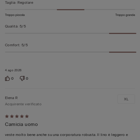
Taglia
:
Regolare
Troppo piccola
Troppo grande
Qualità
:
5/5
Comfort
:
5/5
4 ago 2026
0
0
Elena R
XL
Acquirente verificato
Valutato
Camicia uomo
5
su
veste molto bene anche su una corporatura robusta. Il lino è leggero e