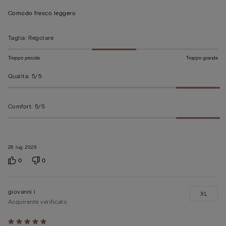
su
Comodo fresco leggero
5
Taglia
:
Regolare
Troppo piccola
Troppo grande
Qualità
:
5/5
Comfort
:
5/5
26 lug 2026
0
0
giovanni i
XL
Acquirente verificato
Valutato