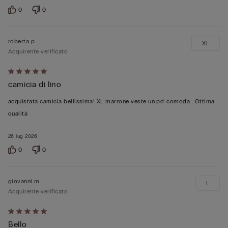
0
0
roberta p
XL
Acquirente verificato
Valutato
camicia di lino
5
su
acquistata camicia bellissima! XL marrone veste un po’ comoda . Ottima
5
qualità
26 lug 2026
0
0
giovanni m
L
Acquirente verificato
Valutato
Bello
5