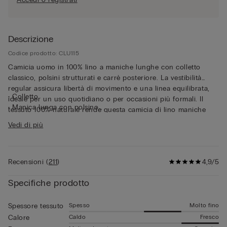
Descrizione
Codice prodotto: CLU115
Camicia uomo in 100% lino a maniche lunghe con colletto
classico, polsini strutturati e carrè posteriore. La vestibilità
regular assicura libertà di movimento e una linea equilibrata,
• Colletto
ideale per un uso quotidiano o per occasioni più formali. Il
• Manica lunga con polsino
tessuto 100% naturale rende questa camicia di lino maniche
• Vestibilità regular
lunghe un capo altamente traspirante e termoregolatore,
Vedi di più
• Il modello è alto 185 cm e indossa la taglia L
perfetto da indossare anche sotto giacche leggere o sopra t-
shirt estive.
Recensioni
(
211
)
4,9/5
Specifiche prodotto
Spesso
Molto fino
Spessore tessuto
Caldo
Fresco
Calore