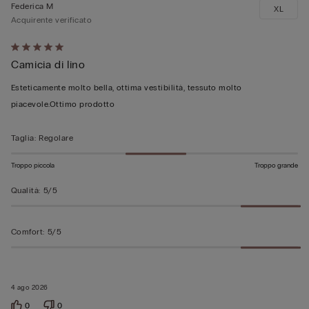
Federica M
XL
Acquirente verificato
Valutato
Camicia di lino
5
su
Esteticamente molto bella, ottima vestibilità, tessuto molto
5
piacevole.Ottimo prodotto
Taglia
:
Regolare
Troppo piccola
Troppo grande
Qualità
:
5/5
Comfort
:
5/5
4 ago 2026
0
0