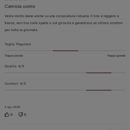
Valutato
Camicia uomo
5
su
Veste molto bene anche su una corporatura robusta. Il lino è leggero e
5
fresco, non tira sulle spalle o sul girovita e garantisce un ottimo comfort
per tutta la giornata.
Taglia
:
Regolare
Troppo piccola
Troppo grande
Qualità
:
4/5
Comfort
:
4/5
4 ago 2026
0
0