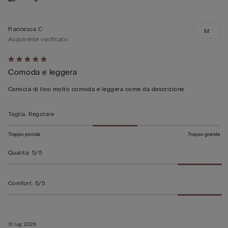
Francesca C
M
Acquirente verificato
Valutato
Comoda e leggera
5
su
Camicia di lino molto comoda e leggera come da descrizione
5
Taglia
:
Regolare
Troppo piccola
Troppo grande
Qualità
:
5/5
Comfort
:
5/5
31 lug 2026