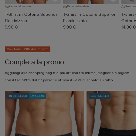
Personalizzabile
Personalizzabile
Persona
T-Shirt in Cotone Superior
T-Shirt in Cotone Superior
T-shirt
Elasticizzato
Elasticizzato
Cotone 
9,90 €
9,90 €
14,90 
Mix&Match -20% dal 5° pezzo
Completa la promo
Aggiungi alla shopping bag 5 o più articoli tra intimo, maglieria e pigiami
con il tag "-20% dal 5° pezzo" e ottieni il -20% di sconto su tutto.
BESTSELLER
Dad&Son
BESTSELLER