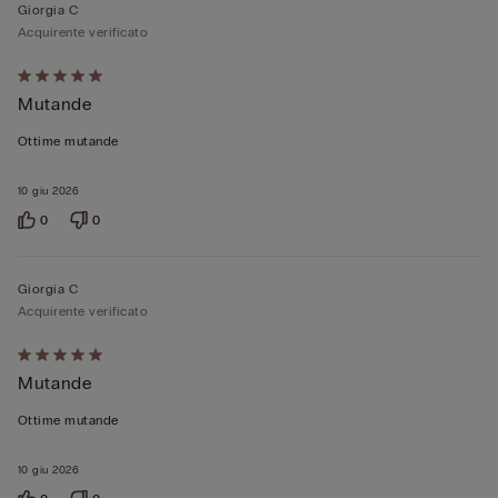
Giorgia C
Acquirente verificato
Valutato
Mutande
5
su
Ottime mutande
5
10 giu 2026
0
0
Giorgia C
Acquirente verificato
Valutato
Mutande
5
su
Ottime mutande
5
10 giu 2026