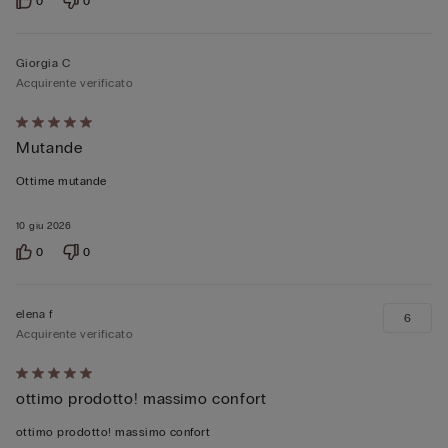
0
0
Giorgia C
Acquirente verificato
Valutato
Mutande
5
su
Ottime mutande
5
10 giu 2026
0
0
elena f
6
Acquirente verificato
Valutato
ottimo prodotto! massimo confort
5
su
ottimo prodotto! massimo confort