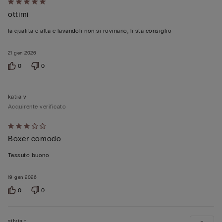
Valutato
ottimi
5
su
la qualità è alta e lavandoli non si rovinano, li sta consiglio
5
21 gen 2026
0
0
katia v
Acquirente verificato
Valutato
Boxer comodo
3
su
Tessuto buono
5
19 gen 2026
0
0
silvia t