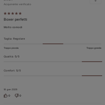
5
Acquirente verificato
Valutato
Boxer perfetti
5
su
Molto comodi
5
Taglia
:
Regolare
Troppo piccola
Troppo grande
Qualità
:
5/5
Comfort
:
5/5
18 gen 2026
0
0