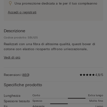
Una promozione dedicata a te per il tuo compleanno
Accedi o registrati
Descrizione
Codice prodotto: SBU12S
Realizzati con una fibra di altissima qualità, questi boxer di
cotone con elastico ricoperto offrono un'eccezionale
morbidezza a contatto con la pelle, garantendo una sensazione
Vedi di più
di delicatezza e freschezza per tutto il giorno. Il cotone
Superior è un materiale soffice e traspirante, ideale per essere
indossato tutto il Giorno.
Recensioni
(
460
)
4,8/5
Specifiche prodotto
Corto
Extra lungo
Lunghezza
Spesso
Molto fino
Spessore tessuto
Aderente
Largo
Fit