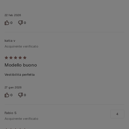
22 feb 2026
0
0
katia v
Acquirente verificato
Valutato
Modello buono
5
su
Vestibilità perfetta
5
27 gen 2026
0
0
Fabio S
4
Acquirente verificato