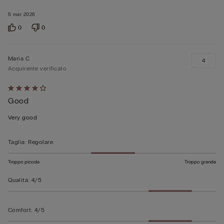
5
5 mar 2026
0
0
Maria C
4
Acquirente verificato
Valutato
Good
4
su
Very good
5
Taglia
:
Regolare
Troppo piccola
Troppo grande
Qualità
:
4/5
Comfort
:
4/5