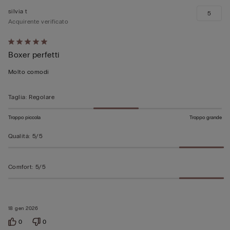
silvia t
5
Acquirente verificato
Valutato
Boxer perfetti
5
su
Molto comodi
5
Taglia
:
Regolare
Troppo piccola
Troppo grande
Qualità
:
5/5
Comfort
:
5/5
18 gen 2026
0
0