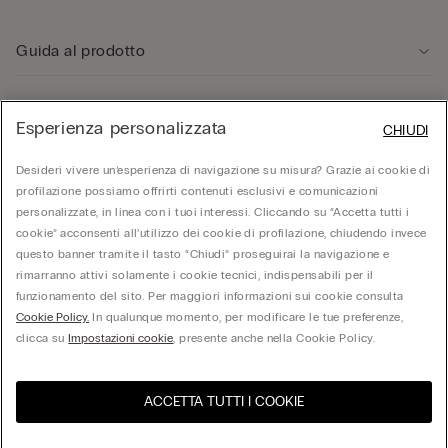
Guida al prodotto
Servizio clienti
Esperienza personalizzata
CHIUDI
Area Legale
Desideri vivere un’esperienza di navigazione su misura? Grazie ai cookie di
profilazione possiamo offrirti contenuti esclusivi e comunicazioni
personalizzate, in linea con i tuoi interessi. Cliccando su “Accetta tutti i
Corporate
cookie” acconsenti all’utilizzo dei cookie di profilazione, chiudendo invece
questo banner tramite il tasto “Chiudi” proseguirai la navigazione e
rimarranno attivi solamente i cookie tecnici, indispensabili per il
funzionamento del sito. Per maggiori informazioni sui cookie consulta
© Calzedonia S.p.A | P.iva 02253210237 | Sede Legale: Malcesine (VR), Via Portici
Umberto Primo n. 5/3 | Cod. Fisc. e n.iscr. al Reg. Imprese di Verona: 01037050422 |
Cookie Policy.
In qualunque momento, per modificare le tue preferenze,
REA: VR – 205310 | Capitale sociale: Euro 212.000.000,00 | Società soggetta a
clicca su
Impostazioni cookie
, presente anche nella Cookie Policy.
direzione e coordinamento di Oniverse Holding S.p.A.
ACCETTA TUTTI I COOKIE
United States
Visita l'e-store del tuo paese
Italia
Italiano