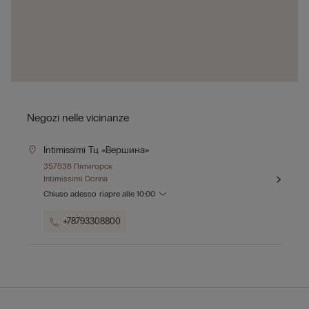
Negozi nelle vicinanze
Intimissimi Тц «вершина»
357538 Пятигорск
Intimissimi Donna
Chiuso adesso
riapre alle
10:00
+78793308800