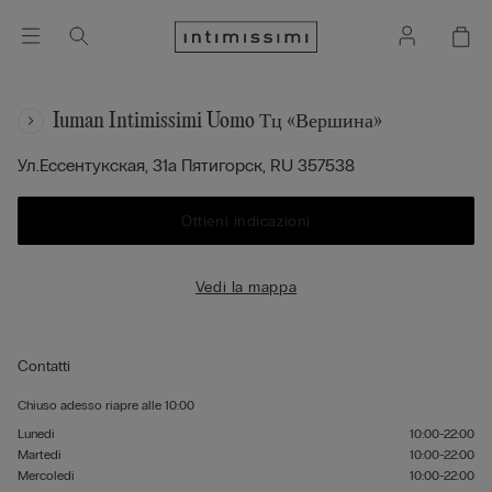
Iuman Intimissimi Uomo Тц «вершина»
Ул.ессентукская, 31a
Пятигорск,
RU
357538
Ottieni indicazioni
Vedi la mappa
Contatti
Chiuso adesso
riapre alle
10:00
Lunedì
10:00-22:00
Martedì
10:00-22:00
Mercoledì
10:00-22:00