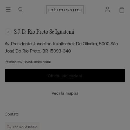
S.j. D. Rio Preto Sc Iguatemi
Av. Presidente Juscelino Kubitschek De Oliveira, 5000
São
José Do Rio Preto,
BR
15093-340
Intimissimi/IUMAN Intimissimi
Ottieni indicazioni
Vedi la mappa
Contatti
+551732349998