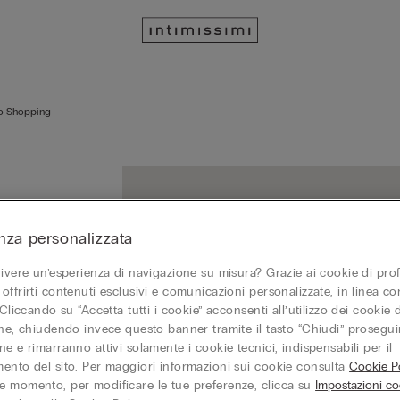
ao Shopping
6-900
nza personalizzata
vivere un’esperienza di navigazione su misura? Grazie ai cookie di prof
SAO PAU
offrirti contenuti esclusivi e comunicazioni personalizzate, in linea con
14026-90
 Cliccando su “Accetta tutti i cookie” acconsenti all’utilizzo dei cookie d
Chiuso a
one, chiudendo invece questo banner tramite il tasto “Chiudi” proseguir
e e rimarranno attivi solamente i cookie tecnici, indispensabili per il
+551
ento del sito. Per maggiori informazioni sui cookie consulta
Cookie Po
 momento, per modificare le tue preferenze, clicca su
Impostazioni co