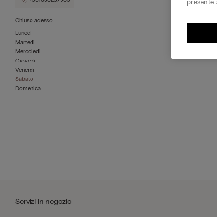
+551636237905
presente 
Chiuso adesso
Lunedì
Martedì
Mercoledì
Giovedì
Venerdì
Sabato
Domenica
Servizi in negozio