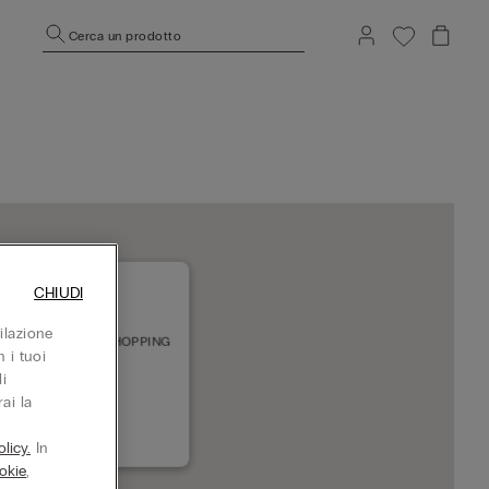
Cerca un prodotto
CHIUDI
ilazione
LO SC RIBEIRAO SHOPPING
 i tuoi
0 Ribeirão Preto
i
desso
ai la
636237905
licy.
In
okie
,