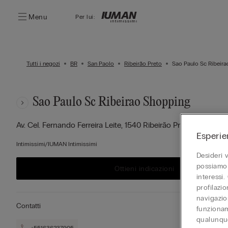
Menu
Per lui:
Tutti i negozi
BR
San Paolo
Ribeirão Preto
Sao Paulo Sc Ribeir
Sao Paulo Sc Ribeirao Shopping
Av. Cel. Fernando Ferreira Leite, 1540
Ribeirão Preto,
BR
1402
Esperie
Intimissimi/IUMAN Intimissimi
Desideri 
possiamo 
Ottieni indicazioni
interessi.
profilazi
navigazion
Contatti
funzionam
qualunque