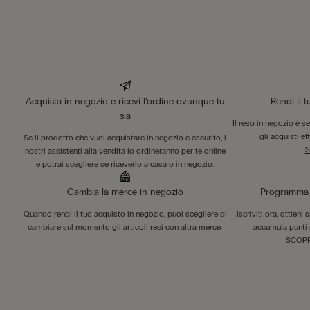
Acquista in negozio e ricevi l’ordine ovunque tu
Rendi il 
sia
Il reso in negozio è s
gli acquisti ef
Se il prodotto che vuoi acquistare in negozio è esaurito, i
S
nostri assistenti alla vendita lo ordineranno per te online
e potrai scegliere se riceverlo a casa o in negozio.
Cambia la merce in negozio
Programma F
Quando rendi il tuo acquisto in negozio, puoi scegliere di
Iscriviti ora, ottieni
cambiare sul momento gli articoli resi con altra merce.
accumula punti 
SCOPR