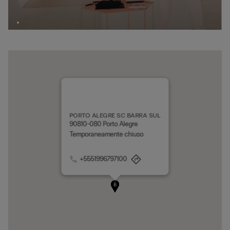
PORTO ALEGRE SC BARRA SUL
90810-080 Porto Alegre
Temporaneamente chiuso
+5551996797100
A
B