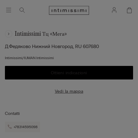
Intimissimi Тц «мега»
Д.федяково
Нижний Новгород,
RU
607680
Intimissimi/IUMAN Intimissimi
Ottieni indicazioni
Vedi la mappa
Contatti
+78314595098