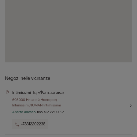
Negozi nelle vicinanze
Intimissimi Тц «фантастика»
603000 Нижний Новгород
Intimissimi/IUMAN Intimissimi
Aperto adesso
fino alle
22:00
+78312202238