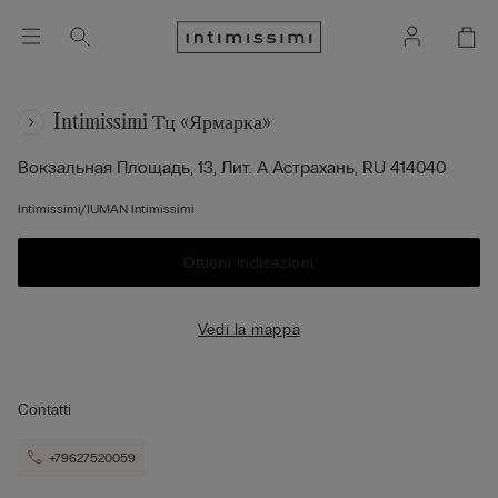
Intimissimi Тц «ярмарка»
Вокзальная Площадь, 13, Лит. А
Астрахань,
RU
414040
Intimissimi/IUMAN Intimissimi
Ottieni indicazioni
Vedi la mappa
Contatti
+79627520059