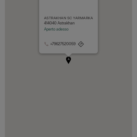
ASTRAKHAN SC YARMARKA
414040 Astrakhan
Aperto adesso
+79627520059
A