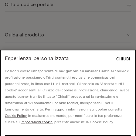
Guida al prodotto
Servizio clienti
Esperienza personalizzata
CHIUDI
Desideri vivere un’esperienza di navigazione su misura? Grazie ai cookie di
Area Legale
profilazione possiamo offrirti contenuti esclusivi e comunicazioni
personalizzate, in linea con i tuoi interessi. Cliccando su “Accetta tutti i
Corporate
cookie” acconsenti all’utilizzo dei cookie di profilazione, chiudendo invece
questo banner tramite il tasto “Chiudi” proseguirai la navigazione e
rimarranno attivi solamente i cookie tecnici, indispensabili per il
funzionamento del sito. Per maggiori informazioni sui cookie consulta
© Calzedonia S.p.A | P.iva 02253210237 | Sede Legale: Malcesine (VR), Via Portici
Cookie Policy.
In qualunque momento, per modificare le tue preferenze,
Umberto Primo n. 5/3 | Cod. Fisc. e n.iscr. al Reg. Imprese di Verona: 01037050422 |
REA: VR – 205310 | Capitale sociale: Euro 212.000.000,00 | Società soggetta a
clicca su
Impostazioni cookie
, presente anche nella Cookie Policy.
direzione e coordinamento di Oniverse Holding S.p.A.