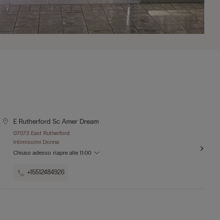
E Rutherford Sc Amer Dream
07073 East Rutherford
Intimissimi Donna
Chiuso adesso
riapre alle
11:00
+15512484926