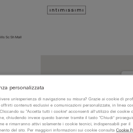
ills Sc Sh Mall
nza personalizzata
SHO
070
vivere un’esperienza di navigazione su misura? Grazie ai cookie di prof
Chi
offrirti contenuti esclusivi e comunicazioni personalizzate, in linea con
 Cliccando su “Accetta tutti i cookie” acconsenti all’utilizzo dei cookie d
one, chiudendo invece questo banner tramite il tasto “Chiudi” proseguir
e e rimarranno attivi solamente i cookie tecnici, indispensabili per il
ento del sito. Per maggiori informazioni sui cookie consulta
Cookie Po