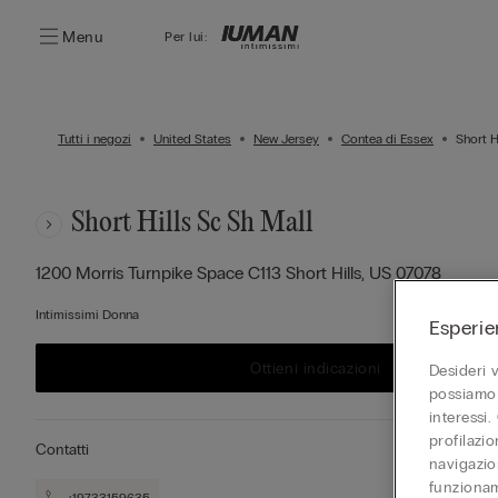
Menu
Per lui:
Tutti i negozi
United States
New Jersey
Contea di Essex
Short H
Short Hills Sc Sh Mall
1200 Morris Turnpike Space C113
Short Hills,
US
07078
Intimissimi Donna
Esperie
Ottieni indicazioni
Desideri 
possiamo 
interessi.
profilazi
Contatti
navigazion
funzionam