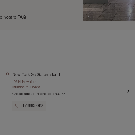
le nostre FAQ
New York Sc Staten Island
10314 New York
Intimissimi Donna
Chiuso adesso
riapre alle
11:00
+1 7188080112