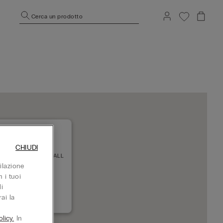
Cerca un prodotto
CHIUDI
RT HILLS SC SH MALL
78 SHORT HILLS
ilazione
uso adesso
 i tuoi
i
ai la
+19733159635
licy.
In