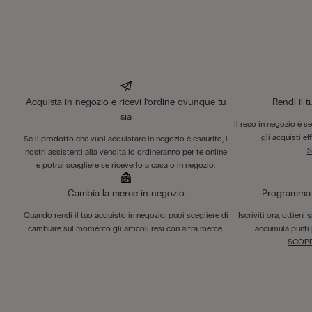
Acquista in negozio e ricevi l’ordine ovunque tu
Rendi il 
sia
Il reso in negozio è s
gli acquisti ef
Se il prodotto che vuoi acquistare in negozio è esaurito, i
S
nostri assistenti alla vendita lo ordineranno per te online
e potrai scegliere se riceverlo a casa o in negozio.
Cambia la merce in negozio
Programma F
Quando rendi il tuo acquisto in negozio, puoi scegliere di
Iscriviti ora, ottieni
cambiare sul momento gli articoli resi con altra merce.
accumula punti 
SCOPR