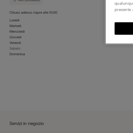
+19733159635
qualunque
presente 
Chiuso adesso
riapre alle
10:00
Lunedì
Martedì
Mercoledì
Giovedì
Venerdì
Sabato
Domenica
Servizi in negozio