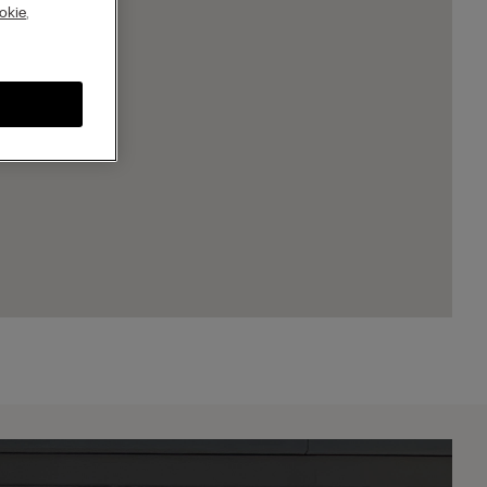
A
okie
,