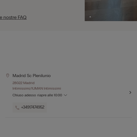
le nostre FAQ
Madrid Sc Plenilunio
28022 Madrid
Intimissimi/IUMAN Intimissimi
Chiuso adesso
riapre alle
10:00
+34917474952