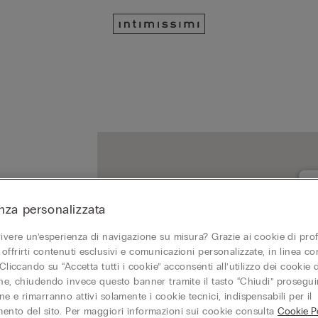
nza personalizzata
M
2
vivere un’esperienza di navigazione su misura? Grazie ai cookie di prof
C
offrirti contenuti esclusivi e comunicazioni personalizzate, in linea con
 Cliccando su “Accetta tutti i cookie” acconsenti all’utilizzo dei cookie d
one, chiudendo invece questo banner tramite il tasto “Chiudi” proseguir
e e rimarranno attivi solamente i cookie tecnici, indispensabili per il
ento del sito. Per maggiori informazioni sui cookie consulta
Cookie Po