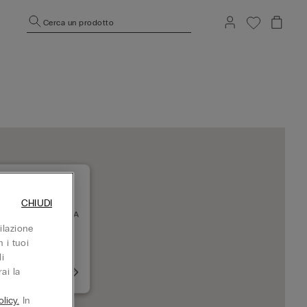
Cerca un prodotto
CHIUDI
ADRID SC LA GAVIA
8051 MADRID
ilazione
hiuso adesso
 i tuoi
i
ai la
+34917555248
licy.
In