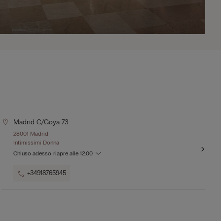
Madrid C/goya 73
28001 Madrid
Intimissimi Donna
Chiuso adesso
riapre alle
12:00
+34918765945