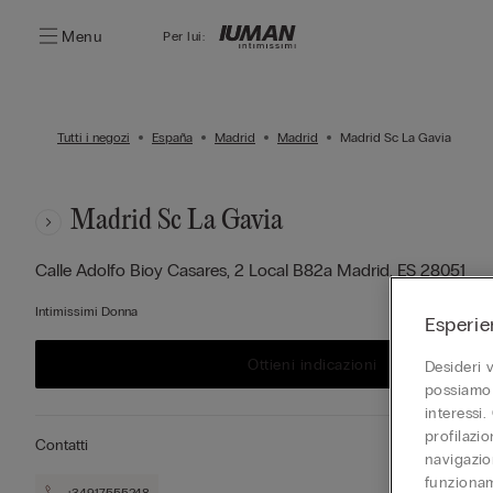
Menu
Per lui:
Tutti i negozi
España
Madrid
Madrid
Madrid Sc La Gavia
Madrid Sc La Gavia
Calle Adolfo Bioy Casares, 2 Local B82a
Madrid,
ES
28051
Intimissimi Donna
Esperie
Ottieni indicazioni
Desideri 
possiamo 
interessi.
profilazi
Contatti
navigazion
funzionam