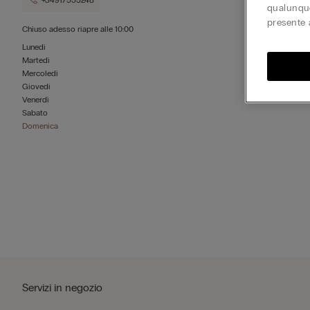
+34917555248
qualunque
presente 
Chiuso adesso
riapre alle
10:00
Lunedì
Martedì
Mercoledì
Giovedì
Venerdì
Sabato
Domenica
Servizi in negozio