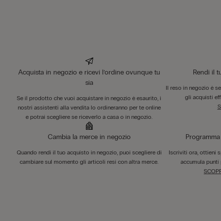
Acquista in negozio e ricevi l’ordine ovunque tu
Rendi il 
sia
Il reso in negozio è s
gli acquisti ef
Se il prodotto che vuoi acquistare in negozio è esaurito, i
S
nostri assistenti alla vendita lo ordineranno per te online
e potrai scegliere se riceverlo a casa o in negozio.
Cambia la merce in negozio
Programma F
Quando rendi il tuo acquisto in negozio, puoi scegliere di
Iscriviti ora, ottieni
cambiare sul momento gli articoli resi con altra merce.
accumula punti 
SCOPR