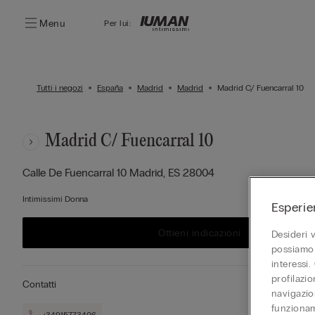
Menu
Per lui:
Tutti i negozi
España
Madrid
Madrid
Madrid C/ Fuencarral 10
Madrid C/ Fuencarral 10
Calle De Fuencarral 10
Madrid,
ES
28004
Intimissimi Donna
Esperie
Ottieni indicazioni
Desideri 
possiamo 
interessi.
profilazi
Contatti
navigazion
funzionam