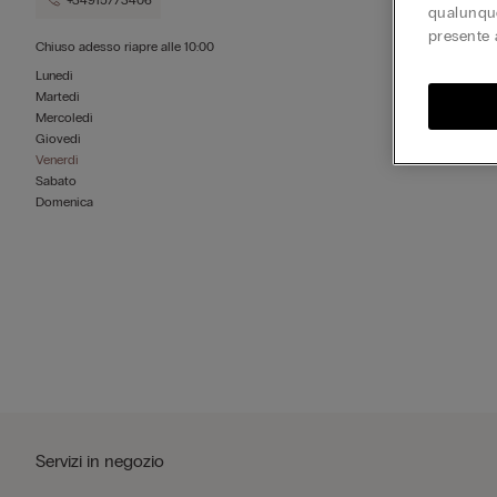
+34915773406
qualunque
presente 
Chiuso adesso
riapre alle
10:00
Lunedì
Martedì
Mercoledì
Giovedì
Venerdì
Sabato
Domenica
Servizi in negozio