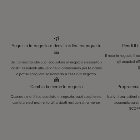
Acquista in negozio e ricevi l’ordine ovunque tu
Rendi il 
sia
Il reso in negozio è s
gli acquisti ef
Se il prodotto che vuoi acquistare in negozio è esaurito, i
S
nostri assistenti alla vendita lo ordineranno per te online
e potrai scegliere se riceverlo a casa o in negozio.
Cambia la merce in negozio
Programma F
Quando rendi il tuo acquisto in negozio, puoi scegliere di
Iscriviti ora, ottieni
cambiare sul momento gli articoli resi con altra merce.
accumula punti 
SCOPR