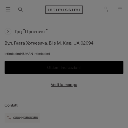
Трц "проспект"
Вул. Гната Хоткевича, Б.1в
М. Київ,
UA
02094
Intimissimi/IUMAN Intimissimi
Ottieni indicazioni
Vedi la mappa
Contatti
+380443568358