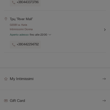
+380443373796
Трц "river Mall"
02081 м. Київ
Intimissimi Donna
Aperto adesso
fino alle
22:00
+380442294792
My Intimissimi
Gift Card