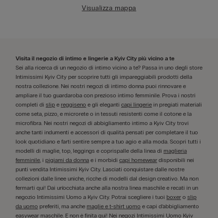
Visualizza mappa
Visita il negozio di intimo e lingerie a Kyiv City più vicino a te
Sei alla ricerca di un negozio di intimo vicino a te? Passa in uno degli store
Intimissimi Kyiv City per scoprire tutti gli impareggiabili prodotti della
nostra collezione. Nei nostri negozi di intimo donna puoi rinnovare e
ampliare il tuo guardaroba con prezioso intimo femminile. Prova i nostri
completi di
slip
e
reggiseno
e gli eleganti
capi lingerie
in pregiati materiali
come seta, pizzo, e microrete o in tessuti resistenti come il cotone e la
microfibra. Nei nostri negozi di abbigliamento intimo a Kyiv City trovi
anche tanti indumenti e accessori di qualità pensati per completare il tuo
look quotidiano e farti sentire sempre a tuo agio e alla moda. Scopri tutti i
modelli di maglie, top, leggings e coprispalle della linea di
maglieria
femminile
, i
pigiami da donna
e i morbidi
capi homewear
disponibili nei
punti vendita Intimissimi Kyiv City. Lasciati conquistare dalle nostre
collezioni dalle linee uniche, ricche di modelli dal design creativo. Ma non
fermarti qui! Dai un'occhiata anche alla nostra linea maschile e recati in un
negozio Intimissimi Uomo a Kyiv City. Potrai scegliere i tuoi
boxer
o
slip
da uomo
preferiti, ma anche
maglie e t-shirt uomo
e capi d’abbigliamento
easywear maschile
. E non è finita qui! Nei negozi Intimissimi Uomo Kyiv