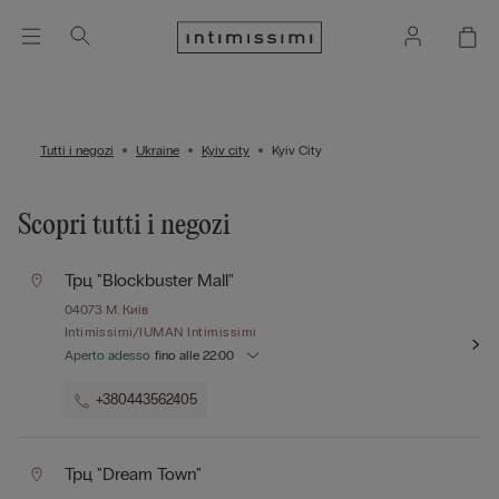
Tutti i negozi
Ukraine
Kyiv city
Kyiv City
Scopri tutti i negozi
Трц "blockbuster Mall"
04073
М. Київ
Intimissimi/IUMAN Intimissimi
Aperto adesso
fino alle
22:00
+380443562405
Трц "dream Town"