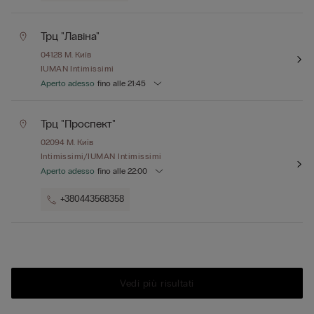
Трц "лавіна"
04128
М. Київ
IUMAN Intimissimi
Aperto adesso
fino alle
21:45
Трц "проспект"
02094
М. Київ
Intimissimi/IUMAN Intimissimi
Aperto adesso
fino alle
22:00
+380443568358
Vedi più risultati