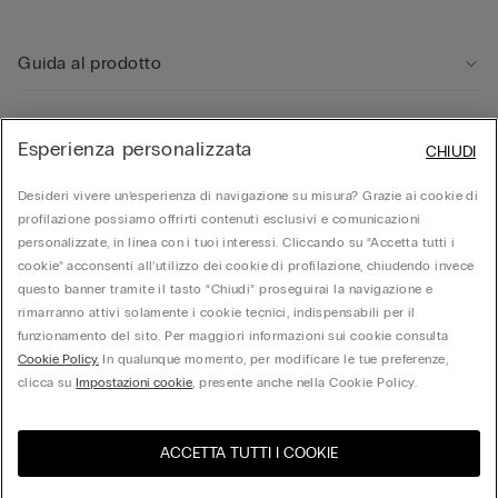
Guida al prodotto
Servizio clienti
Esperienza personalizzata
CHIUDI
Area Legale
Desideri vivere un’esperienza di navigazione su misura? Grazie ai cookie di
profilazione possiamo offrirti contenuti esclusivi e comunicazioni
personalizzate, in linea con i tuoi interessi. Cliccando su “Accetta tutti i
Corporate
cookie” acconsenti all’utilizzo dei cookie di profilazione, chiudendo invece
questo banner tramite il tasto “Chiudi” proseguirai la navigazione e
rimarranno attivi solamente i cookie tecnici, indispensabili per il
funzionamento del sito. Per maggiori informazioni sui cookie consulta
© Calzedonia S.p.A | P.iva 02253210237 | Sede Legale: Malcesine (VR), Via Portici
Umberto Primo n. 5/3 | Cod. Fisc. e n.iscr. al Reg. Imprese di Verona: 01037050422 |
Cookie Policy.
In qualunque momento, per modificare le tue preferenze,
REA: VR – 205310 | Capitale sociale: Euro 212.000.000,00 | Società soggetta a
clicca su
Impostazioni cookie
, presente anche nella Cookie Policy.
direzione e coordinamento di Oniverse Holding S.p.A.
ACCETTA TUTTI I COOKIE
United States
Visita l'e-store del tuo paese
Italia
Italiano