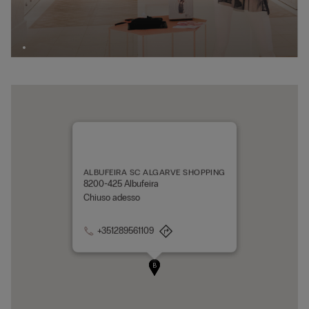
ALBUFEIRA SC ALGARVE SHOPPING
8200-425 Albufeira
Chiuso adesso
+351289561109
A
B