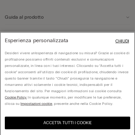
Guida al prodotto
Servizio clienti
Esperienza personalizzata
CHIUDI
Area Legale
Desideri vivere un’esperienza di navigazione su misura? Grazie ai cookie di
profilazione possiamo offrirti contenuti esclusivi e comunicazioni
personalizzate, in linea con i tuoi interessi. Cliccando su “Accetta tutti i
Corporate
cookie” acconsenti all’utilizzo dei cookie di profilazione, chiudendo invece
questo banner tramite il tasto “Chiudi” proseguirai la navigazione e
rimarranno attivi solamente i cookie tecnici, indispensabili per il
funzionamento del sito. Per maggiori informazioni sui cookie consulta
© Calzedonia S.p.A | P.iva 02253210237 | Sede Legale: Malcesine (VR), Via Portici
Umberto Primo n. 5/3 | Cod. Fisc. e n.iscr. al Reg. Imprese di Verona: 01037050422 |
Cookie Policy.
In qualunque momento, per modificare le tue preferenze,
REA: VR – 205310 | Capitale sociale: Euro 212.000.000,00 | Società soggetta a
clicca su
Impostazioni cookie
, presente anche nella Cookie Policy.
direzione e coordinamento di Oniverse Holding S.p.A.
ACCETTA TUTTI I COOKIE
United States
Visita l'e-store del tuo paese
Italia
Italiano