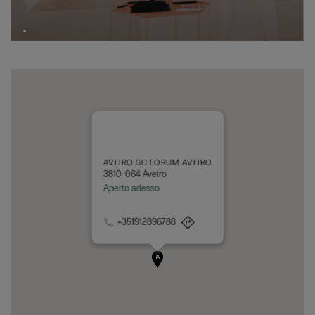
AVEIRO SC FORUM AVEIRO
3810-064 Aveiro
Aperto adesso
+351912896788
A
B