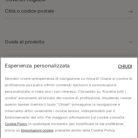
Guida al prodotto
Servizio clienti
Esperienza personalizzata
CHIUDI
Area Legale
Desideri vivere un’esperienza di navigazione su misura? Grazie ai cookie di
profilazione possiamo offrirti contenuti esclusivi e comunicazioni
personalizzate, in linea con i tuoi interessi. Cliccando su “Accetta tutti i
Corporate
cookie” acconsenti all’utilizzo dei cookie di profilazione, chiudendo invece
questo banner tramite il tasto “Chiudi” proseguirai la navigazione e
rimarranno attivi solamente i cookie tecnici, indispensabili per il
funzionamento del sito. Per maggiori informazioni sui cookie consulta
© Calzedonia S.p.A | P.iva 02253210237 | Sede Legale: Malcesine (VR), Via Portici
Umberto Primo n. 5/3 | Cod. Fisc. e n.iscr. al Reg. Imprese di Verona: 01037050422 |
Cookie Policy.
In qualunque momento, per modificare le tue preferenze,
REA: VR – 205310 | Capitale sociale: Euro 212.000.000,00 | Società soggetta a
clicca su
Impostazioni cookie
, presente anche nella Cookie Policy.
direzione e coordinamento di Oniverse Holding S.p.A.