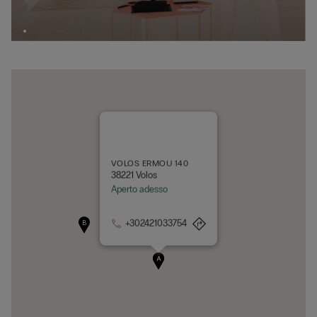
VOLOS ERMOU 140
38221 Volos
Aperto adesso
+302421033754
B
A