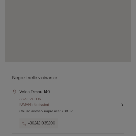
Negozi nelle vicinanze
Volos Ermou 140
38221 VOLOS
IUMAN Intimissimi
Chiuso adesso
riapre alle
17:30
+302421035200