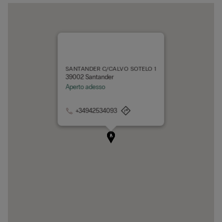
SANTANDER C/CALVO SOTELO 1
39002 Santander
Aperto adesso
+34942534093
A
B