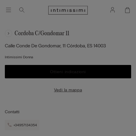
Cordoba C/gondomar 11
Calle Conde De Gondomar, 11
Córdoba,
ES
14003
Intimissimi Donna
Ottieni indicazioni
Vedi la mappa
Contatti
+34957134354