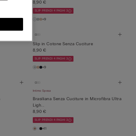
8,90 €
SLIP PRENDI 4 PAGHI 3
+9
Slip in Cotone Senza Cuciture
8,90 €
SLIP PRENDI 4 PAGHI 3
+9
Intimo Sposa
a
Brasiliana Senza Cuciture in Microfibra Ultra
Ligh...
8,90 €
SLIP PRENDI 4 PAGHI 3
+11