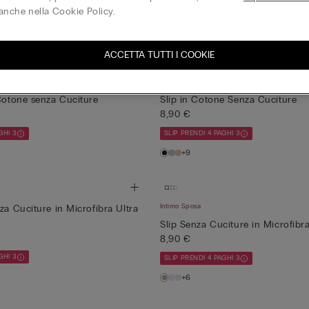
8,90 €
anche nella Cookie Policy.
GHI 3
SLIP PRENDI 4 PAGHI 3
+6
ACCETTA TUTTI I COOKIE
 Cotone senza Cuciture
Slip in Cotone Senza Cuciture
8,90 €
GHI 3
SLIP PRENDI 4 PAGHI 3
+9
Intimo Sposa
za Cuciture in Microfibra Ultra
Slip Senza Cuciture in Microfibr
8,90 €
GHI 3
SLIP PRENDI 4 PAGHI 3
+6