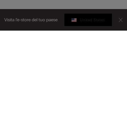
Visita l'e-store del tuo paese
United States
Gift Card
iti alla newsletter
T