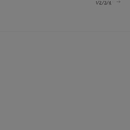
/
/
/
1
2
3
4