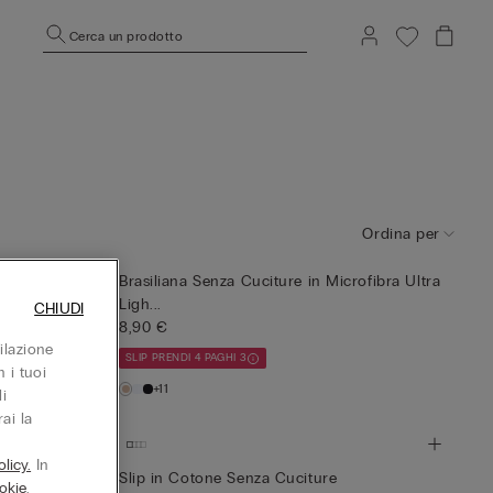
Cerca un prodotto
Ordina per
ofibra Ultra
Brasiliana Senza Cuciture in Microfibra Ultra
Ligh...
CHIUDI
8,90 €
ilazione
SLIP PRENDI 4 PAGHI 3
 i tuoi
+11
i
ai la
licy.
In
a
Slip in Cotone Senza Cuciture
okie
,