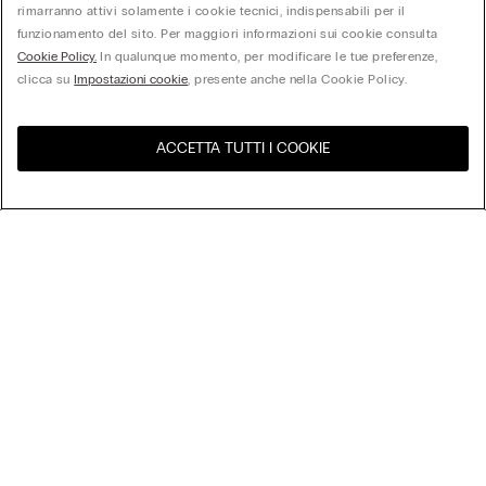
rimarranno attivi solamente i cookie tecnici, indispensabili per il
funzionamento del sito. Per maggiori informazioni sui cookie consulta
Cookie Policy.
In qualunque momento, per modificare le tue preferenze,
clicca su
Impostazioni cookie
, presente anche nella Cookie Policy.
ACCETTA TUTTI I COOKIE
United States
Visita l'e-store del tuo paese
Ordina per
I più venduti
Prezzo dal più alto al più basso
My Intimissimi
Prezzo dal più basso al più alto
Nuovi Arrivi
Gift Card