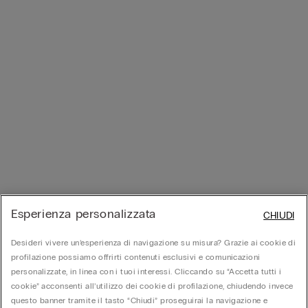
Esperienza personalizzata
CHIUDI
Desideri vivere un’esperienza di navigazione su misura? Grazie ai cookie di
profilazione possiamo offrirti contenuti esclusivi e comunicazioni
personalizzate, in linea con i tuoi interessi. Cliccando su “Accetta tutti i
cookie” acconsenti all’utilizzo dei cookie di profilazione, chiudendo invece
questo banner tramite il tasto “Chiudi” proseguirai la navigazione e