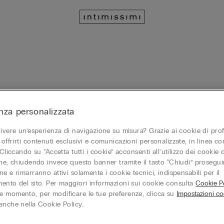
ewear
Pigiami corti
Pigiami lunghi
Camicie da no
nza personalizzata
vivere un’esperienza di navigazione su misura? Grazie ai cookie di prof
offrirti contenuti esclusivi e comunicazioni personalizzate, in linea con
 Cliccando su “Accetta tutti i cookie” acconsenti all’utilizzo dei cookie d
one, chiudendo invece questo banner tramite il tasto “Chiudi” proseguir
 Canotta in Modal con Pizzo
Pigiama Corto in Modal con Pizz
e e rimarranno attivi solamente i cookie tecnici, indispensabili per il
39,90 €
ento del sito. Per maggiori informazioni sui cookie consulta
Cookie Po
3
PRENDI 4 PAGHI 3
 momento, per modificare le tue preferenze, clicca su
Impostazioni co
+1
anche nella Cookie Policy.