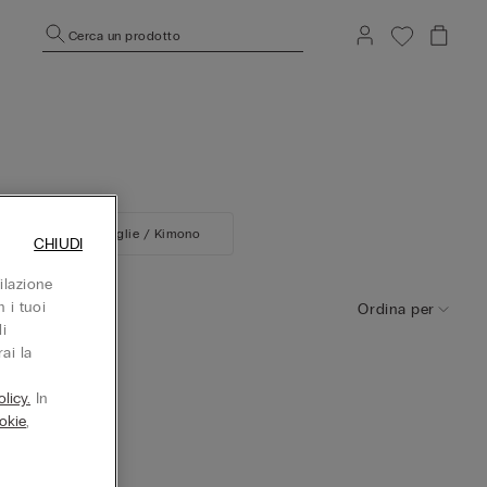
Cerca un prodotto
tte
Vestaglie / Kimono
CHIUDI
ilazione
 i tuoi
Ordina per
i
ai la
o
licy.
In
okie
,