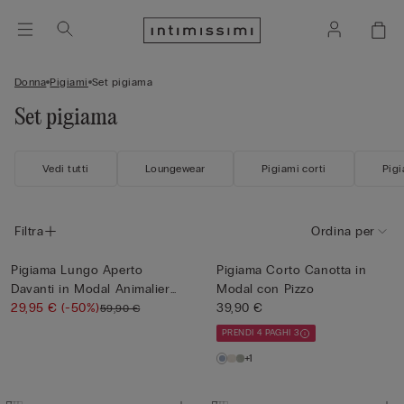
Donna
Pigiami
Set pigiama
Set pigiama
Vedi tutti
Loungewear
Pigiami corti
Pigi
Filtra
Ordina per
Pigiama Lungo Aperto
Pigiama Corto Canotta in
Davanti in Modal Animalier
Modal con Pizzo
Si...
29,95 €
(-50%)
39,90 €
59,90 €
PRENDI 4 PAGHI 3
+1