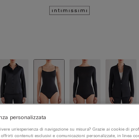
Camicie
Top / Can
Maglie ma
Cardigan
nza personalizzata
otte
niche lun
/ Giacche
ghe
vivere un’esperienza di navigazione su misura? Grazie ai cookie di prof
offrirti contenuti esclusivi e comunicazioni personalizzate, in linea con