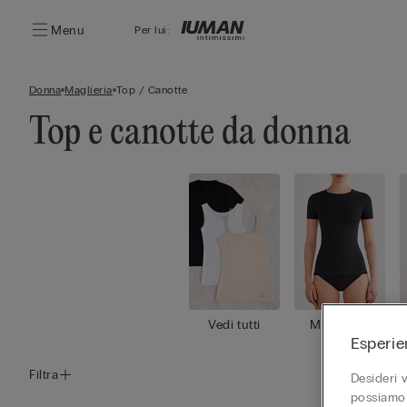
Menu
Per lui:
Donna
Maglieria
Top / Canotte
Top e canotte da donna
Vedi tutti
Maglie ma
Esperie
niche cort
e
Filtra
Desideri 
possiamo 