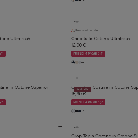
Personalizzabile
tone Ultrafresh
Canotta in Cotone Ultrafresh
12,90 €
3
PRENDI 4 PAGHI 3
+2
tine in Cotone Superior
Canotta a Costine in Cotone Sup
Bestseller
15,90 €
3
PRENDI 4 PAGHI 3
+7
Crop Top a Costine in Cotone S