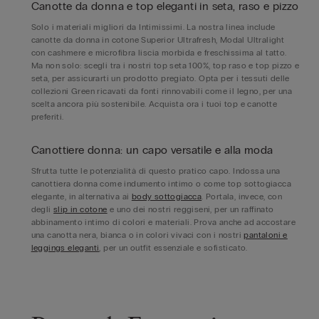
Canotte da donna e top eleganti in seta, raso e pizzo
Solo i materiali migliori da Intimissimi. La nostra linea include
canotte da donna in cotone Superior Ultrafresh, Modal Ultralight
con cashmere e microfibra liscia morbida e freschissima al tatto.
Ma non solo: scegli tra i nostri top seta 100%, top raso e top pizzo e
seta, per assicurarti un prodotto pregiato. Opta per i tessuti delle
collezioni Green ricavati da fonti rinnovabili come il legno, per una
scelta ancora più sostenibile. Acquista ora i tuoi top e canotte
preferiti.
Canottiere donna: un capo versatile e alla moda
Sfrutta tutte le potenzialità di questo pratico capo. Indossa una
canottiera donna come indumento intimo o come top sottogiacca
elegante, in alternativa ai
body sottogiacca
. Portala, invece, con
degli
slip in cotone
e uno dei nostri reggiseni, per un raffinato
abbinamento intimo di colori e materiali. Prova anche ad accostare
una canotta nera, bianca o in colori vivaci con i nostri
pantaloni e
leggings eleganti
, per un outfit essenziale e sofisticato.