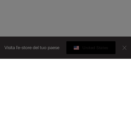
Visita l'e-store del tuo paese
United States
Gift Card