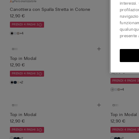
Personalizzabile
Personalizzabile
interessi.
Canottiera con Spalla Stretta in Cotone
Canottiera co
profilazi
12,90 €
12,90 €
navigazion
funzionam
PRENDI 4 PAGHI 3
PRENDI 4 PAGHI 
qualunque
+4
+4
presente 
Personalizzabile
Top in Modal
12,90 €
Canottiera co
12,90 €
PRENDI 4 PAGHI 3
PRENDI 4 PAGHI 
+2
+4
Top in Modal
Top in Modal
12,90 €
12,90 €
PRENDI 4 PAGHI 3
PRENDI 4 PAGHI 
+2
+2