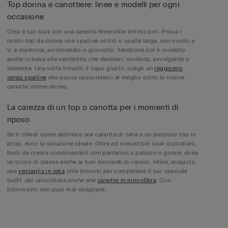
Top donna e canottiere: linee e modelli per ogni
occasione
Crea il tuo look con una canotta femminile Intimissimi. Prova i
nostri top da donna con spalline sottili o spalla larga, con scollo a
V, a madonna, arrotondato o girocollo. Seleziona poi il modello
anche in base alla vestibilità che desideri: morbida, avvolgente o
aderente. Una volta trovato il capo giusto, scegli un
reggiseno
senza spalline
che possa nascondersi al meglio sotto le nostre
canotte intime donna.
La carezza di un top o canotta per i momenti di
riposo
Se ti chiedi come abbinare una canotta di seta o un prezioso top in
pizzo, ecco la soluzione ideale. Oltre ad irresistibili look quotidiani,
facili da creare combinandoli con pantaloni a palazzo o gonne, dona
un tocco di classe anche ai tuoi momenti di riposo. Infine, acquista
una
vestaglia in seta
stile kimono per completare il tuo speciale
outfit. dai un'occhiata anche alle
canotte in microfibra
. Con
Intimissimi non puoi mai sbagliare.