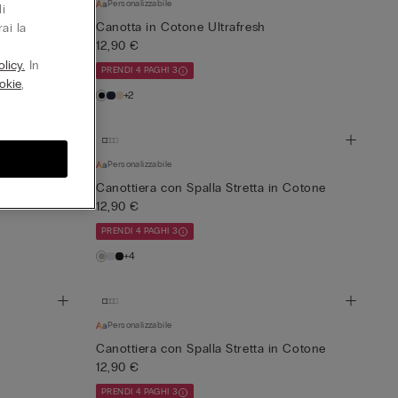
Personalizzabile
i
 Cotone
Canotta in Cotone Ultrafresh
ai la
12,90 €
licy.
In
PRENDI 4 PAGHI 3
okie
,
+2
Personalizzabile
Canottiera con Spalla Stretta in Cotone
12,90 €
PRENDI 4 PAGHI 3
+4
Personalizzabile
Canottiera con Spalla Stretta in Cotone
12,90 €
PRENDI 4 PAGHI 3