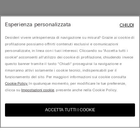
Esperienza personalizzata
CHIUDI
Desideri vivere un’esperienza di navigazione su misura? Grazie ai cookie di
profilazione possiamo offrirti contenuti esclusivi e comunicazioni
personalizzate, in linea con i tuoi interessi. Cliccando su “Accetta tutti i
cookie” acconsenti all’utilizzo dei cookie di profilazione, chiudendo invece
questo banner tramite il tasto “Chiudi” proseguirai la navigazione e
rimarranno attivi solamente i cookie tecnici, indispensabili per il
funzionamento del sito. Per maggiori informazioni sui cookie consulta
Cookie Policy.
In qualunque momento, per modificare le tue preferenze,
clicca su
Impostazioni cookie
, presente anche nella Cookie Policy.
ACCETTA TUTTI I COOKIE
United States
Visita l'e-store del tuo paese