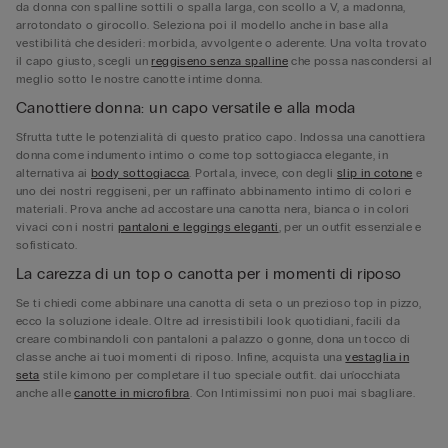
da donna con spalline sottili o spalla larga, con scollo a V, a madonna,
arrotondato o girocollo. Seleziona poi il modello anche in base alla
vestibilità che desideri: morbida, avvolgente o aderente. Una volta trovato
il capo giusto, scegli un
reggiseno senza spalline
che possa nascondersi al
meglio sotto le nostre canotte intime donna.
Canottiere donna: un capo versatile e alla moda
Sfrutta tutte le potenzialità di questo pratico capo. Indossa una canottiera
donna come indumento intimo o come top sottogiacca elegante, in
alternativa ai
body sottogiacca
. Portala, invece, con degli
slip in cotone
e
uno dei nostri reggiseni, per un raffinato abbinamento intimo di colori e
materiali. Prova anche ad accostare una canotta nera, bianca o in colori
vivaci con i nostri
pantaloni e leggings eleganti
, per un outfit essenziale e
sofisticato.
La carezza di un top o canotta per i momenti di riposo
Se ti chiedi come abbinare una canotta di seta o un prezioso top in pizzo,
ecco la soluzione ideale. Oltre ad irresistibili look quotidiani, facili da
creare combinandoli con pantaloni a palazzo o gonne, dona un tocco di
classe anche ai tuoi momenti di riposo. Infine, acquista una
vestaglia in
seta
stile kimono per completare il tuo speciale outfit. dai un'occhiata
anche alle
canotte in microfibra
. Con Intimissimi non puoi mai sbagliare.