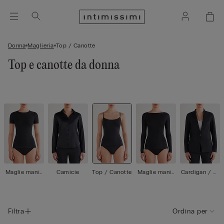
Donna
Maglieria
Top / Canotte
Top e canotte da donna
Maglie manic
Camicie
Top / Canotte
Maglie manic
Cardigan / Gi
he corte
he lunghe
acche
Filtra
Ordina per