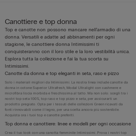
Canottiere e top donna
Top e canotte non possono mancare nell’armadio di una
donna. Versatili e adatte ad abbinamenti per ogni
stagione, le canottiere donna Intimissimi ti
conquisteranno con il loro stile e la loro vestibilità unica.
Esplora tutta la collezione e fai la tua scorta su
Intimissimi.
Canotte da donna e top eleganti in seta, raso e pizzo
Solo i materiali migliori da Intimissimi. La nostra linea include canotte da
donna in cotone Superior Ultrafresh, Modal Ultralight con cashmere e
microfibra liscia morbida e freschissima al tatto. Ma non solo: scegli tra i
nostri top seta 100%, top raso e top pizzo e seta, per assicurarti un
prodotto pregiato. Opta per i tessuti delle collezioni Green ricavati da
fonti rinnovabili come il legno, per una scelta ancora più sostenibile.
Acquista ora i tuoi top e canotte preferiti.
Top donna e canottiere: linee e modelli per ogni occasione
Crea il tuo look con una canotta femminile Intimissimi. Prova i nostri top