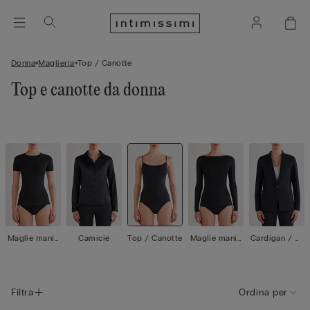
Donna
Maglieria
Top / Canotte
Top e canotte da donna
Maglie manic
Camicie
Top / Canotte
Maglie manic
Cardigan / Gi
he corte
he lunghe
acche
Filtra
Ordina per