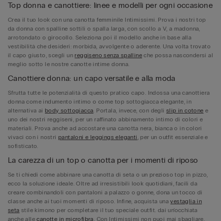
Top donna e canottiere: linee e modelli per ogni occasione
Crea il tuo look con una canotta femminile Intimissimi. Prova i nostri top
da donna con spalline sottili o spalla larga, con scollo a V, a madonna,
arrotondato o girocollo. Seleziona poi il modello anche in base alla
vestibilità che desideri: morbida, avvolgente o aderente. Una volta trovato
il capo giusto, scegli un
reggiseno senza spalline
che possa nascondersi al
meglio sotto le nostre canotte intime donna.
Canottiere donna: un capo versatile e alla moda
Sfrutta tutte le potenzialità di questo pratico capo. Indossa una canottiera
donna come indumento intimo o come top sottogiacca elegante, in
alternativa ai
body sottogiacca
. Portala, invece, con degli
slip in cotone
e
uno dei nostri reggiseni, per un raffinato abbinamento intimo di colori e
materiali. Prova anche ad accostare una canotta nera, bianca o in colori
vivaci con i nostri
pantaloni e leggings eleganti
, per un outfit essenziale e
sofisticato.
La carezza di un top o canotta per i momenti di riposo
Se ti chiedi come abbinare una canotta di seta o un prezioso top in pizzo,
ecco la soluzione ideale. Oltre ad irresistibili look quotidiani, facili da
creare combinandoli con pantaloni a palazzo o gonne, dona un tocco di
classe anche ai tuoi momenti di riposo. Infine, acquista una
vestaglia in
seta
stile kimono per completare il tuo speciale outfit. dai un'occhiata
anche alle
canotte in microfibra
. Con Intimissimi non puoi mai sbagliare.