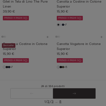
Gilet in Tela di Lino The Pure
Canotta a Costine in Cotone
Linen
Superior
39,90 €
15,90 €
PRENDI 4 PAGHI 3
PRENDI 4 PAGHI 3
+7
Canotta a Costine in Cotone
Canotta Vogatore in Cotone
Bestseller
Superior
Superior
15,90 €
15,90 €
PRENDI 4 PAGHI 3
PRENDI 4 PAGHI 3
+7
+5
24 di 184 prodotti
/
/
...
1
2
3
8