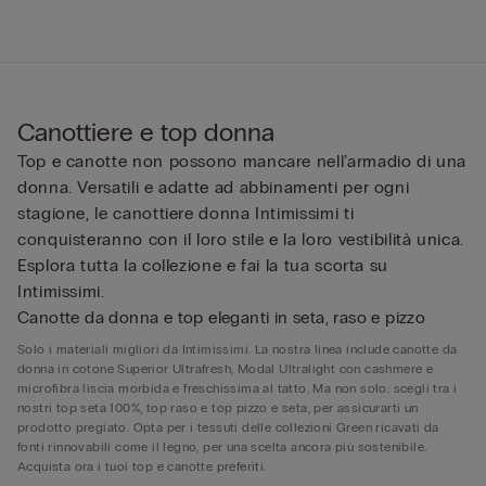
Canottiere e top donna
Top e canotte non possono mancare nell’armadio di una
donna. Versatili e adatte ad abbinamenti per ogni
stagione, le canottiere donna Intimissimi ti
conquisteranno con il loro stile e la loro vestibilità unica.
Esplora tutta la collezione e fai la tua scorta su
Intimissimi.
Canotte da donna e top eleganti in seta, raso e pizzo
Solo i materiali migliori da Intimissimi. La nostra linea include canotte da
donna in cotone Superior Ultrafresh, Modal Ultralight con cashmere e
microfibra liscia morbida e freschissima al tatto. Ma non solo: scegli tra i
nostri top seta 100%, top raso e top pizzo e seta, per assicurarti un
prodotto pregiato. Opta per i tessuti delle collezioni Green ricavati da
fonti rinnovabili come il legno, per una scelta ancora più sostenibile.
Acquista ora i tuoi top e canotte preferiti.