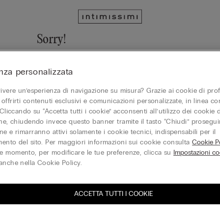
Sorry!
We cannot find the page you are looking for!
nza personalizzata
Vai alla homepage
vivere un’esperienza di navigazione su misura? Grazie ai cookie di prof
offrirti contenuti esclusivi e comunicazioni personalizzate, in linea con
 Cliccando su “Accetta tutti i cookie” acconsenti all’utilizzo dei cookie d
one, chiudendo invece questo banner tramite il tasto “Chiudi” proseguir
Gift Card
e e rimarranno attivi solamente i cookie tecnici, indispensabili per il
ento del sito. Per maggiori informazioni sui cookie consulta
Cookie Po
 momento, per modificare le tue preferenze, clicca su
Impostazioni co
anche nella Cookie Policy.
ACCETTA TUTTI I COOKIE
iti alla newsletter
T