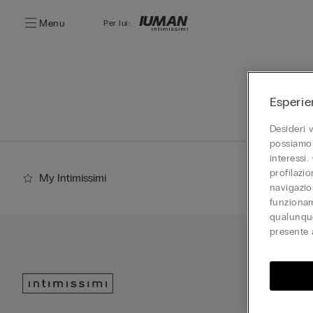
Menu
Per lui:
Esperie
Desideri 
possiamo 
interessi.
profilazi
My Intimissimi
navigazion
funzionam
qualunque
presente 
Iscriv