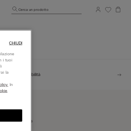
Cerca un prodotto
CHIUDI
ilazione
 i tuoi
i
ai la
Sostenibilità
licy.
In
okie
,
rova un negozio