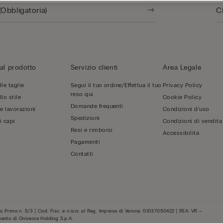
al prodotto
Servizio clienti
Area Legale
le taglie
Segui il tuo ordine/Effettua il tuo
Privacy Policy
reso qui
lo stile
Cookie Policy
Domande frequenti
 e lavorazioni
Condizioni d'uso
Spedizioni
i capi
Condizioni di vendita
Resi e rimborsi
Accessibilità
Pagamenti
Contatti
 Primo n. 5/3 | Cod. Fisc. e n.iscr. al Reg. Imprese di Verona: 01037050422 | REA: VR –
mento di Oniverse Holding S.p.A.