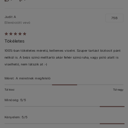
Judit A
75B
Ellenőrzött vevő
Értékelés:
Tökéletes
5/5
100%-ban tökéletes méretű, kellemes viselni. Szuper tartást biztosít pánt
nélkül is. A bézs színű melltartó akár fehér színű ruha, vagy póló alatt is
viselhető, nem látszik át :-)
Méret
:
A méretnek megfelelő
Túl kicsi
Túl nagy
Minőség
:
5/5
Kényelem
:
5/5