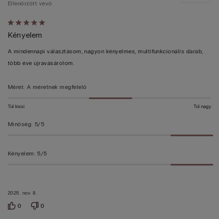
Ellenőrzött vevő
Értékelés:
Kényelem
5/5
A mindennapi választásom, nagyon kényelmes, multifunkcionális darab,
több éve újravásárolom.
Méret
:
A méretnek megfelelő
Túl kicsi
Túl nagy
Minőség
:
5/5
Kényelem
:
5/5
2025. nov. 8.
0
0