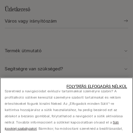
Üzletkereső
Termék útmutató
Segítségre van szükséged?
FOLYTATÁS ELFOGADÁS NÉLKÜL
Jogi terület
Szeretnéd a navigációdat exkluzív tartalmakkal személyre szabni? A
profilalkotó sütiken keresztül személyre szabott tartalmakat és reklám
értesítéseket fogunk kínálni Neked. Az „Elfogadok minden Sütit”-re
Vállalat
kattintva hozzájárulsz a sütik használatához, ha pedig bezárod ezt az
ablakot a bezárás gombbal, folytathatod a navigációt a sütik aktiválása
nélkül. További információért a sütikkel kapcsolatban olvasd el a
Süti
(cookie) szabályzatot
. Bármikor, ha módosítani szeretnéd a beállításaidat,