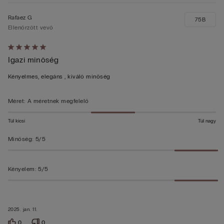
Rafaez G
75B
Ellenőrzött vevő
Értékelés:
Igazi minöség
5/5
Kényelmes, elegáns , kiváló minöség
Méret
:
A méretnek megfelelő
Túl kicsi
Túl nagy
Minőség
:
5/5
Kényelem
:
5/5
2025. jan. 11.
0
0