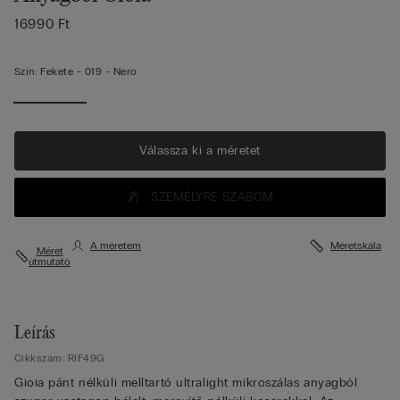
16990 Ft
Szín:
Fekete -
019 - Nero
Válassza ki a méretet
SZEMÉLYRE SZABOM
A méretem
Méretskála
Méret
útmutató
Leírás
Cikkszám: RIF49G
Gioia pánt nélküli melltartó ultralight mikroszálas anyagból