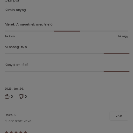
5/5
Kivalo anyag
Méret
:
A méretnek megfelelő
Túl kicsi
Túl nagy
Minőség
:
5/5
Kényelem
:
5/5
2026. ápr. 26.
0
0
Reka K
75B
Ellenőrzött vevő