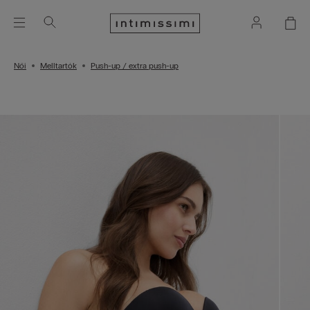
Női
Melltartók
Push-up / extra push-up