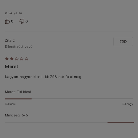
2024. júl. 14.
0
0
Zita E
75D
Ellenőrzött vevő
Értékelés:
Méret
2/5
Nagyon-nagyon kicsi... kb 75B-nek felel meg.
Méret
:
Túl kicsi
Túl kicsi
Túl nagy
Minőség
:
5/5