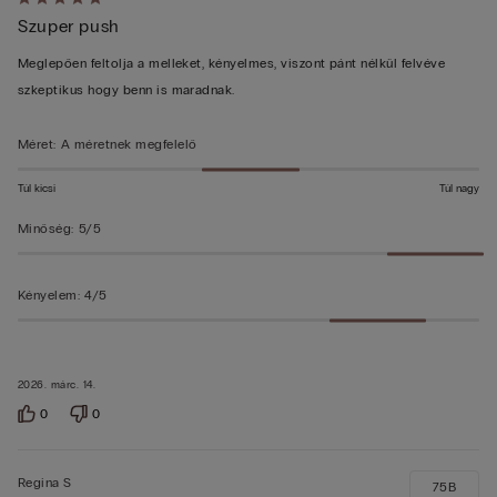
Értékelés:
Szuper push
5/5
Meglepően feltolja a melleket, kényelmes, viszont pánt nélkül felvéve
szkeptikus hogy benn is maradnak.
Méret
:
A méretnek megfelelő
Túl kicsi
Túl nagy
Minőség
:
5/5
Kényelem
:
4/5
2026. márc. 14.
0
0
Regina S
75B