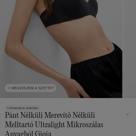
MEGVESZEM A SZETTET
Személyre szabható
Pánt Nélküli Merevítő Nélküli
Melltartó Ultralight Mikroszálas
Anyagból Gioia