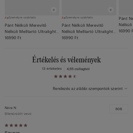
Személyre szabható
Személyre szabható
Pánt Né
Nélküli 
Pánt Nélküli Merevítő
Pánt Nélküli Merevítő
16990 
Nélküli Melltartó Ultralight...
Nélküli Melltartó Ultralight...
16990 Ft
16990 Ft
Értékelés és vélemények
13 értékelés
4,5
5 csillagból
Rendezés az alábbi szempontok szerint
Nóra N
80B
Ellenőrzött vevő
Értékelés:
Szuper