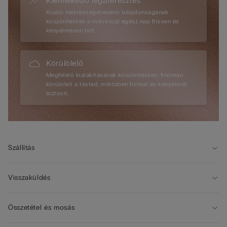
Kiemelkedő légáteresztés
Kiváló nedvességelvezető tulajdonságának
köszönhetően a mikroszál egész nap frissen és
kényelmesen tart.
Körülölelő
Megfelelő kialakításának köszönhetően, finoman
körülöleli a tested, miközben formál és kényelmet
biztosít.
Szállítás
Visszaküldés
Összetétel és mosás