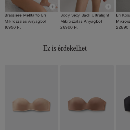
Brassiere Melltartó Eri
Body Sexy Back Ultralight
Eri Ko
Mikroszálas Anyagból
Mikroszálas Anyagból
Mikros
16990 Ft
26990 Ft
22590 
Ez is érdekelhet