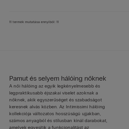
11 termék mutatása ennyiből: 11
Pamut és selyem hálóing nőknek
A női hálóing az egyik legkényelmesebb és
legpraktikusabb éjszakai viselet azoknak a
nőknek, akik egyszerűséget és szabadságot
keresnek alvás közben. Az Intimissimi hálóing
kollekciója változatos hosszúságú ujjakban,
számos anyagból és stílusban kínál darabokat,
amelyek egyesítik a funkcionalitást az