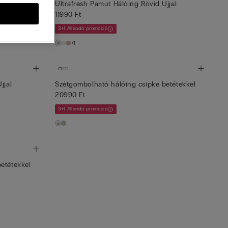
ssel
Ultrafresh Pamut Hálóing Rövid Ujjal
11990 Ft
3+1 Állandó promóció
+1
jjal
Szétgombolható hálóing csipke betétekkel
20990 Ft
3+1 Állandó promóció
etétekkel