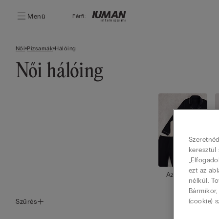
Menü
Férfi:
Női
Pizsamák
Hálóing
Női hálóing
Szeretnéd
keresztül
„Elfogado
ezt az ab
Az összes
nélkül. T
megtekint
Bármikor,
ése
(cookie) s
Szűrés