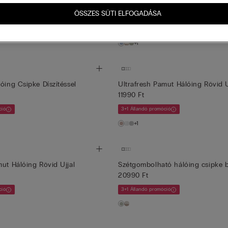
s Hálóing Chic Comfort
Rövid Ujjú Hálóing Csipke Díszíté
ÖSSZES SÜTI ELFOGADÁSA
15990 Ft
ció
3+1 Állandó promóció
+1
óing Csipke Díszítéssel
Ultrafresh Pamut Hálóing Rövid U
11990 Ft
ció
3+1 Állandó promóció
+1
mut Hálóing Rövid Ujjal
Szétgombolható hálóing csipke b
20990 Ft
ció
3+1 Állandó promóció