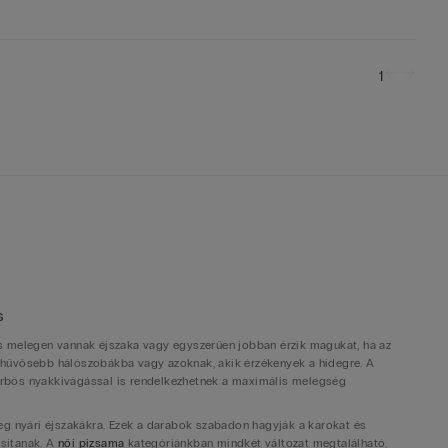
1
ás
k is melegen vannak éjszaka vagy egyszerűen jobban érzik magukat, ha az
ra, hűvösebb hálószobákba vagy azoknak, akik érzékenyek a hidegre. A
arbós nyakkivágással is rendelkezhetnek a maximális melegség
leg nyári éjszakákra. Ezek a darabok szabadon hagyják a karokat és
osítanak. A
női pizsama
kategóriánkban mindkét változat megtalálható,