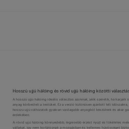
Hosszú ujjú hálóing és rövid ujjú hálóing közötti választ
A hosszú ujjú hálóing ideális választás azoknak, akik szeretik, ha karjai
anyag körbeöleli a testüket. Ez a verzió különösen ajánlott téli időszak
hosszú ujjú változatok gyakran vastagabb anyagból készülnek és akár g
érdekében.
A rövid ujjú hálóing könnyedebb, légiesebb érzést nyújt és tökéletes me
vállakat, így nem korlátoznak a mozgásban és kellemes hűvösséget bizt