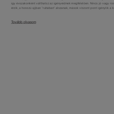
így évszakonként válthatsz az igényeidnek megfelelően. Nincs jó vagy r
érzik, a hosszú ujjban "ruhában" alszanak, mások viszont pont igénylik a 
Női pamut hálóing a természetes kényelemért
Tovább olvasom
A női pamut hálóing a legnépszerűbb választás azok körében, akik termé
ruházat
kategóriánk Superior Pamut technológiájával készült hálóingei re
nem irritálja a bőrt, így nem okoz kiütést vagy viszketést még érzékeny b
A pamut hálóing különösen fontos az intim területek számára, hiszen jó 
felgyülemlését. Ez az oka annak, hogy a
női bugyik
is gyakran pamutból ké
kellemes viseletet biztosít lélegző képességének köszönhetően. Ez a sok
választássá.
Selyem hálóing és csipkés hálóing az elegáns éjszakákh
A selyem hálóing luxus érzetet nyújt és gyönyörűen csillogó felületével 
hálóingek puhaságukkal és természetes hőszabályozó képességükkel külö
és különleges alkalmakra, romantikus estékre tökéletes választás, amik
A csipkés hálóing ritkább darab a hálóing kategórián belül, hiszen a
csip
azoknak, akiket nem zavar a csipke érintése, ezek a szexi hálóing változ
finom hímzések és áttetsző betétek mind hozzájárulnak a romantikus kis
fehérnemű
kategóriákban kamatoztatja a csipke érzékiségét.
Hálóing praktikussága és egyszerű eleganciája