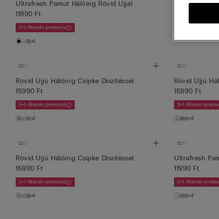
Ultrafresh Pamut Hálóing Rövid Ujjal
Spagettipánto
11990 Ft
17990 Ft
3+1 Állandó promóció
3+1 Állandó promó
+1
Rövid Ujjú Hálóing Csipke Díszítéssel
Rövid Ujjú Hál
15990 Ft
15990 Ft
3+1 Állandó promóció
3+1 Állandó promó
+1
+1
Rövid Ujjú Hálóing Csipke Díszítéssel
Ultrafresh Pa
15990 Ft
11990 Ft
3+1 Állandó promóció
3+1 Állandó promó
+1
+1