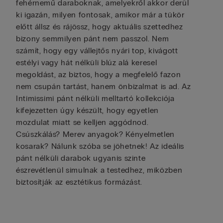
fehérnemű daraboknak, amelyekről akkor derül
ki igazán, milyen fontosak, amikor már a tükör
előtt állsz és rájössz, hogy aktuális szettedhez
bizony semmilyen pánt nem passzol. Nem
számít, hogy egy vállejtős nyári top, kivágott
estélyi vagy hát nélküli blúz alá keresel
megoldást, az biztos, hogy a megfelelő fazon
nem csupán tartást, hanem önbizalmat is ad. Az
Intimissimi pánt nélküli melltartó kollekciója
kifejezetten úgy készült, hogy egyetlen
mozdulat miatt se kelljen aggódnod.
Csúszkálás? Merev anyagok? Kényelmetlen
kosarak? Nálunk szóba se jöhetnek! Az ideális
pánt nélküli darabok ugyanis szinte
észrevétlenül simulnak a testedhez, miközben
biztosítják az esztétikus formázást.