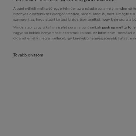
A pánt nélküli melltartó egyértelműen az a ruhadarab, amely minden nő fe
bizonyos öltözékekhez elengedhetetlen, hanem azért is, mert a megfelelő 
szempont az, hogy stabil tartást biztosítson anélkül, hogy belevágna a b
Mindennapi vagy alkalmi viselet során a pánt nélküli
push up melltartó
le
nagyobb keblek benyomását szeretnék kelteni. Az Intimissimi termékei o
oldalról emelik meg a melleket, így kerekebb, természetesebb hatást érne
Pánt nélküli melltartó, ahogy csak szeretnéd
Tovább olvasom
Az igazi pánt nélküli melltartó ami tart, minden helyzetben megállja a he
többféleképp állíthasd attól függően, milyen ruhát vagy felsőt veszel fe
akár hatféleképp is variálhatod, így azok garantáltan bármilyen hát vagy
Ezek a sokoldalú típusok lehetővé teszik, hogy a pántokat például keres
válladon vezesd át átlósan. A multifunkciós pántmegoldással szinte bárm
azokat, így az egyvállas ruhákhoz is tökéletesen passzolnak.
Pánt nélküli melltartó különféle fazonokban
Bár elsőre minden pánt nélküli melltartó egyformának tűnhet, valójában j
kosaraktól a merészebb kialakítású darabokig nálunk rengeteg lehetőség
számára, akik teltebb hatást kívánnak elérni még a teljes vállat szabadon
változatban is kapható, szélesebb kivágású és kissé felfelé ívelt kosarakk
push up hatása lenne.