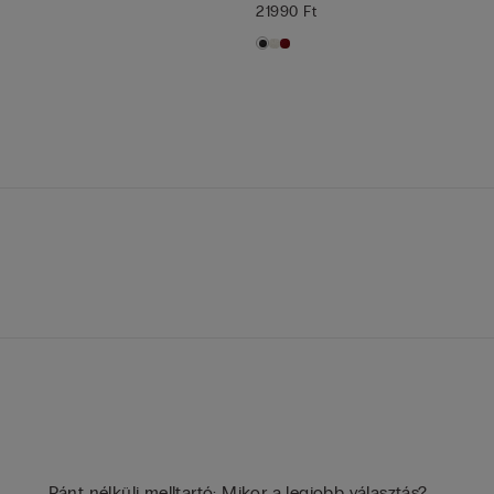
21990 Ft
Pánt nélküli melltartó: Mikor a legjobb választás?