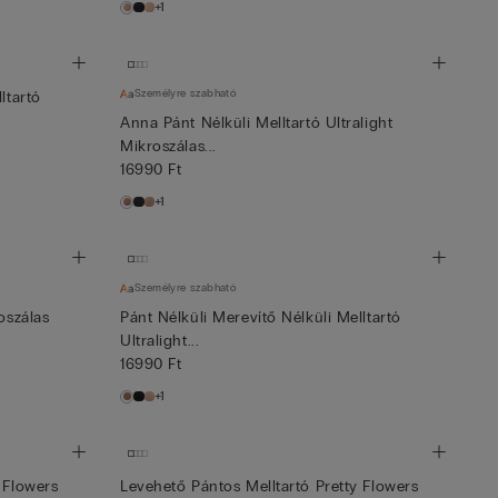
+1
Személyre szabható
ltartó
Anna Pánt Nélküli Melltartó Ultralight
Mikroszálas...
16990 Ft
+1
Személyre szabható
oszálas
Pánt Nélküli Merevítő Nélküli Melltartó
Ultralight...
16990 Ft
+1
 Flowers
Levehető Pántos Melltartó Pretty Flowers