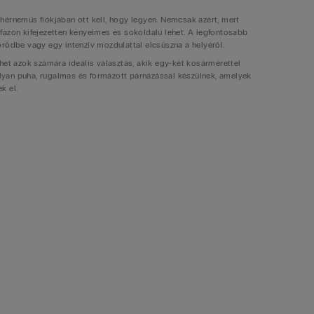
hérneműs fiókjában ott kell, hogy legyen. Nemcsak azért, mert
fazon kifejezetten kényelmes és sokoldalú lehet. A legfontosabb
őrödbe vagy egy intenzív mozdulattal elcsúszna a helyéről.
het azok számára ideális választás, akik egy-két kosármérettel
lyan puha, rugalmas és formázott párnázással készülnek, amelyek
k el.
lyét. Azonban, felhozatalunkban tettünk róla, hogy számos fazonunkat
l. Néhány termékünkhöz levehető pántok is tartoznak, egyesekét pedig
 dekoltázs kivágáshoz passzolni fognak.
ztben rögzítsd a hátadon, a nyakadban kapcsold össze vagy az egyik
ilyen alakzatot kreálhatsz, vagy akár aszimmetrikusan is rögzítheted
elentős különbségek vannak az egyes stílusok között. A klasszikus
 közül választhatsz. A
balconette
fazon például tökéletes opció azok
 hagyó felsők viselésekor is. Ez a melltartó típus pántmentes
al rendelkezik, így természetes emelést biztosít anélkül, hogy túlzó