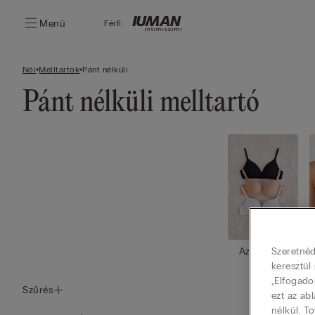
Menü
Férfi:
Női
Melltartók
Pánt nélküli
Pánt nélküli melltartó
Az összes
Szeretnéd
megtekint
keresztül
ése
„Elfogado
Szűrés
ezt az ab
nélkül. T