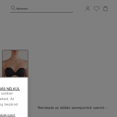
Keresés
DÁS NÉLKÜL
Pánt nélk
 sütiken
üli
Neked. Az
dig bezárod
Rendezés az alábbi szempontok szerint
zabályzatot
.