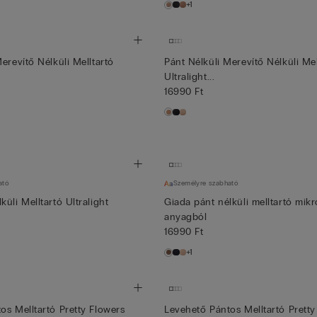
+1
erevítő Nélküli Melltartó
Pánt Nélküli Merevítő Nélküli Mel
Ultralight...
16990 Ft
ató
Személyre szabható
üli Melltartó Ultralight
Giada pánt nélküli melltartó mikr
anyagból
16990 Ft
+1
os Melltartó Pretty Flowers
Levehető Pántos Melltartó Pretty