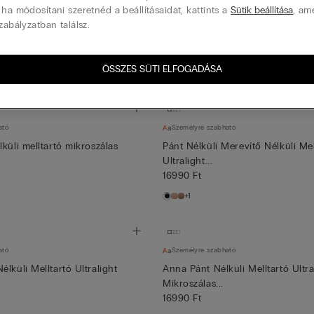
Személyre szabható
látszó Hátú, Pánt Nélküli
 ha módosítani szeretnéd a beállításaidat, kattints a
Sütik beállítása
, am
Pánt Nélküli Merevítő Nélküli Mel
zabályzatban találsz.
Ultralight...
16990 Ft
ció
ÖSSZES SÜTI ELFOGADÁSA
+1
ató
Személyre szabható
küli melltartó mikroszálas
Pánt Nélküli Merevítő Nélküli Mel
Ultralight...
16990 Ft
+1
ató
Személyre szabható
lküli Melltartó Ultralight
Anna Pánt Nélküli Melltartó Ultra
Mikroszálas...
16990 Ft