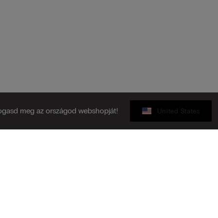
ogasd meg az országod webshopját!
United States
Ajándékkártya