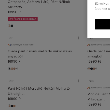
Öntapadós, Átlátszó Hátú, Pánt Nélküli
Öntapadós, Át
Bármikor,
Melltartó
Melltartó
(cookie) s
13990 Ft
13990 Ft
3+1 Állandó promóció
3+1 Állandó promó
Személyre szabható
Személyre szabh
Giada pánt nélküli melltartó mikroszálas
Giada pánt nél
anyagból
anyagból
16990 Ft
16990 Ft
+1
+1
Személyre szabh
Pánt Nélküli Merevítő Nélküli Melltartó
Ultralight...
Monica Pánt Né
16990 Ft
Mikroszál...
16990 Ft