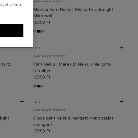
Személyre szabható
elyet a Süti
ltartó
Monica Pánt Nélküli Melltartó Ultralight
Mikroszál...
16990 Ft
+1
Személyre szabható
ltartó
Pánt Nélküli Merevítő Nélküli Melltartó
Ultralight...
16990 Ft
+1
Személyre szabható
light
Giada pánt nélküli melltartó mikroszálas
anyagból
16990 Ft