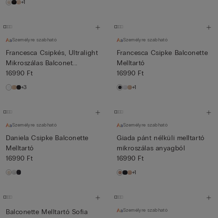
+1
Személyre szabható
Személyre szabható
Francesca Csipkés, Ultralight
Francesca Csipke Balconette
Mikroszálas Balconet...
Melltartó
16990 Ft
16990 Ft
+3
+1
Személyre szabható
Személyre szabható
Daniela Csipke Balconette
Giada pánt nélküli melltartó
Melltartó
mikroszálas anyagból
16990 Ft
16990 Ft
+1
Személyre szabható
Balconette Melltartó Sofia