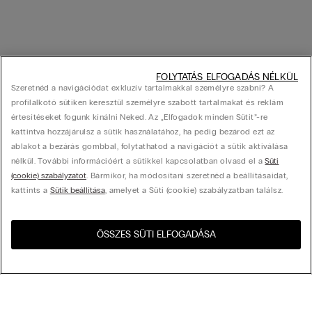
FOLYTATÁS ELFOGADÁS NÉLKÜL
Szeretnéd a navigációdat exkluzív tartalmakkal személyre szabni? A
profilalkotó sütiken keresztül személyre szabott tartalmakat és reklám
értesítéseket fogunk kínálni Neked. Az „Elfogadok minden Sütit”-re
kattintva hozzájárulsz a sütik használatához, ha pedig bezárod ezt az
ablakot a bezárás gombbal, folytathatod a navigációt a sütik aktiválása
nélkül. További információért a sütikkel kapcsolatban olvasd el a
Süti
(cookie) szabályzatot
. Bármikor, ha módosítani szeretnéd a beállításaidat,
kattints a
Sütik beállítása
, amelyet a Süti (cookie) szabályzatban találsz.
ÖSSZES SÜTI ELFOGADÁSA
Látogasd meg az országod
United States
webshopját!
Rendezés az alábbi szempontok szerint