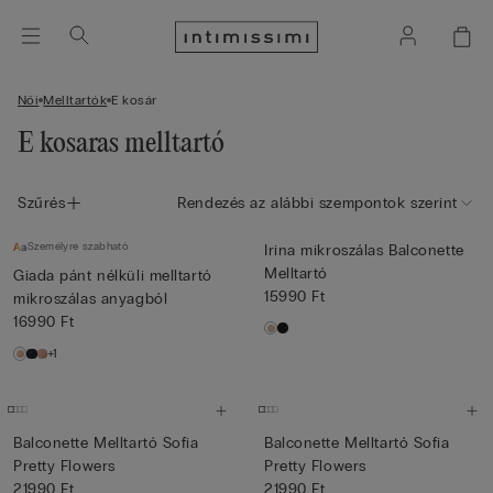
Női
Melltartók
E kosár
E kosaras melltartó
Szűrés
Rendezés az alábbi szempontok szerint
Személyre szabható
Irina mikroszálas Balconette
Melltartó
Giada pánt nélküli melltartó
15990 Ft
mikroszálas anyagból
16990 Ft
+1
Balconette Melltartó Sofia
Balconette Melltartó Sofia
Pretty Flowers
Pretty Flowers
21990 Ft
21990 Ft