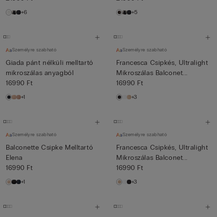
+6
+5
Személyre szabható
Személyre szabható
Giada pánt nélküli melltartó
Francesca Csipkés, Ultralight
mikroszálas anyagból
Mikroszálas Balconet...
16990 Ft
16990 Ft
+1
+3
Személyre szabható
Személyre szabható
Balconette Csipke Melltartó
Francesca Csipkés, Ultralight
Elena
Mikroszálas Balconet...
16990 Ft
16990 Ft
+1
+3