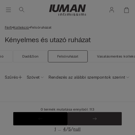
Férfi
Kollekció
Felsőruházat
Kényelmes és utazó ruházat
ció
Dad&Son
Felsőruházat
Vasalásmentes kollek
Szűrés
Szövet
Rendezés az alábbi szempontok szerint
0 termék mutatása ennyiből: 113
...
/
/
1
4
5
null