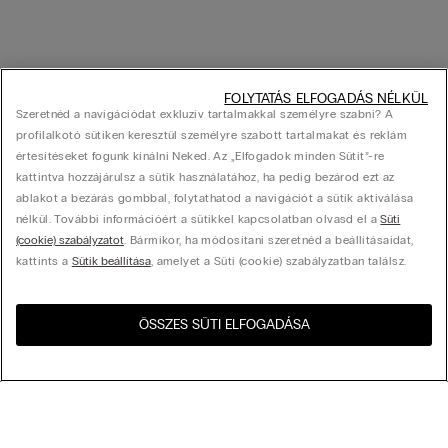
FOLYTATÁS ELFOGADÁS NÉLKÜL
Szeretnéd a navigációdat exkluzív tartalmakkal személyre szabni? A
profilalkotó sütiken keresztül személyre szabott tartalmakat és reklám
értesítéseket fogunk kínálni Neked. Az „Elfogadok minden Sütit”-re
kattintva hozzájárulsz a sütik használatához, ha pedig bezárod ezt az
ablakot a bezárás gombbal, folytathatod a navigációt a sütik aktiválása
nélkül. További információért a sütikkel kapcsolatban olvasd el a
Süti
(cookie) szabályzatot
. Bármikor, ha módosítani szeretnéd a beállításaidat,
kattints a
Sütik beállítása
, amelyet a Süti (cookie) szabályzatban találsz.
ÖSSZES SÜTI ELFOGADÁSA
Látogasd meg az országod
United States
webshopját!
Rendezés az alábbi szempontok szerint