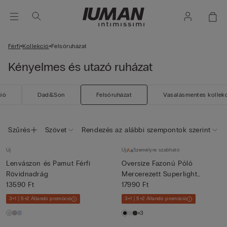
Férfi
Kollekció
Felsőruházat
Kényelmes és utazó ruházat
ció
Dad&Son
Felsőruházat
Vasalásmentes kollek
Szűrés
Szövet
Rendezés az alábbi szempontok szerint
Új
Új
Személyre szabható
Lenvászon és Pamut Férfi
Oversize Fazonú Póló
Rövidnadrág
Mercerezett Superlight
13590 Ft
Pamutb...
17990 Ft
3+1 | 5+2 Állandó promóció
3+1 | 5+2 Állandó promóció
+3