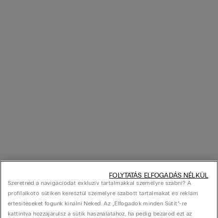
FOLYTATÁS ELFOGADÁS NÉLKÜL
Szeretnéd a navigációdat exkluzív tartalmakkal személyre szabni? A
profilalkotó sütiken keresztül személyre szabott tartalmakat és reklám
értesítéseket fogunk kínálni Neked. Az „Elfogadok minden Sütit”-re
kattintva hozzájárulsz a sütik használatához, ha pedig bezárod ezt az