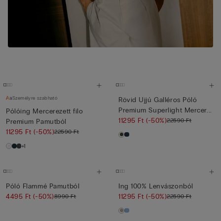
Személyre szabható
Rövid Ujjú Galléros Póló
Premium Superlight Mercer...
Pólóing Mercerezett filo
11295 Ft
(-50%)
22590 Ft
Premium Pamutból
11295 Ft
(-50%)
22590 Ft
+1
Póló Flammé Pamutból
Ing 100% Lenvászonból
4495 Ft
(-50%)
11295 Ft
(-50%)
8990 Ft
22590 Ft