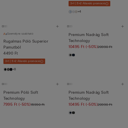
3+1 | 5+2 Állandó promóció
+4
Személyre szabható
Premium Nadrág Soft
Technology
Rugalmas Póló Superior
10495 Ft
(-50%)
20990 Ft
Pamutból
4490 Ft
3+1 | 5+2 Állandó promóció
+8
Premium Póló Soft
Premium Nadrág Soft
Technology
Technology
7995 Ft
(-50%)
10495 Ft
(-50%)
15990 Ft
20990 Ft