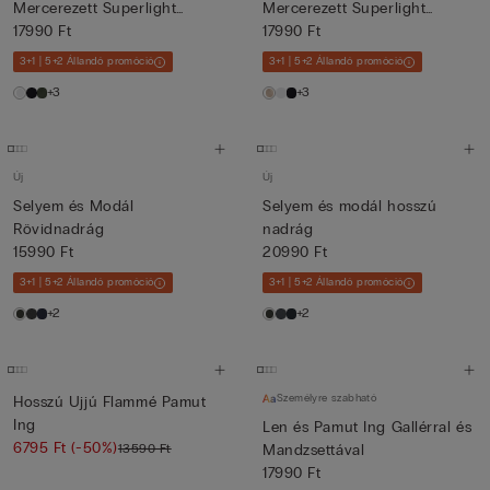
Mercerezett Superlight
Mercerezett Superlight
Pamutb...
17990 Ft
Pamutb...
17990 Ft
3+1 | 5+2 Állandó promóció
3+1 | 5+2 Állandó promóció
+3
+3
Új
Új
Selyem és Modál
Selyem és modál hosszú
Rövidnadrág
nadrág
15990 Ft
20990 Ft
3+1 | 5+2 Állandó promóció
3+1 | 5+2 Állandó promóció
+2
+2
Személyre szabható
Hosszú Ujjú Flammé Pamut
Ing
Len és Pamut Ing Gallérral és
6795 Ft
(-50%)
13590 Ft
Mandzsettával
17990 Ft