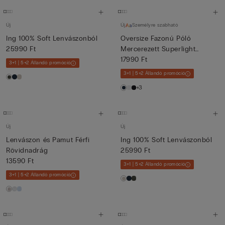
Új
Új
Személyre szabható
Ing 100% Soft Lenvászonból
Oversize Fazonú Póló
25990 Ft
Mercerezett Superlight
Pamutb...
17990 Ft
3+1 | 5+2 Állandó promóció
3+1 | 5+2 Állandó promóció
+3
Új
Új
Lenvászon és Pamut Férfi
Ing 100% Soft Lenvászonból
Rövidnadrág
25990 Ft
13590 Ft
3+1 | 5+2 Állandó promóció
3+1 | 5+2 Állandó promóció