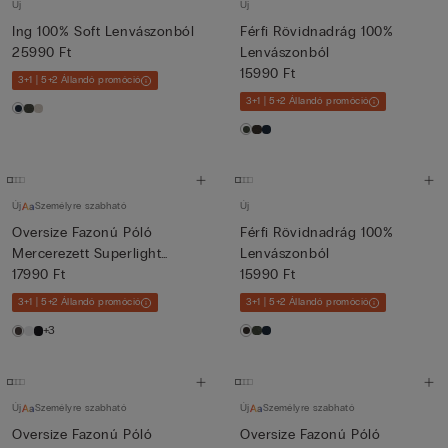
Új
Új
Ing 100% Soft Lenvászonból
Férfi Rövidnadrág 100%
25990 Ft
Lenvászonból
15990 Ft
3+1 | 5+2 Állandó promóció
3+1 | 5+2 Állandó promóció
Új
Személyre szabható
Új
Oversize Fazonú Póló
Férfi Rövidnadrág 100%
Mercerezett Superlight
Lenvászonból
Pamutb...
17990 Ft
15990 Ft
3+1 | 5+2 Állandó promóció
3+1 | 5+2 Állandó promóció
+3
Új
Személyre szabható
Új
Személyre szabható
Oversize Fazonú Póló
Oversize Fazonú Póló