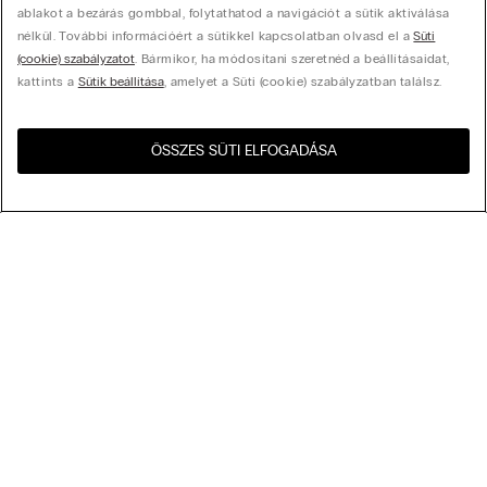
ablakot a bezárás gombbal, folytathatod a navigációt a sütik aktiválása
nélkül. További információért a sütikkel kapcsolatban olvasd el a
Süti
(cookie) szabályzatot
. Bármikor, ha módosítani szeretnéd a beállításaidat,
kattints a
Sütik beállítása
, amelyet a Süti (cookie) szabályzatban találsz.
ÖSSZES SÜTI ELFOGADÁSA
Látogasd meg az országod
United States
webshopját!
Rendezés az alábbi szempontok szerint
Legnépszerűbbek
Csökkenő ár
My Intimissimi
Növekvő ár
Legújabb előre
Ajándékkártya