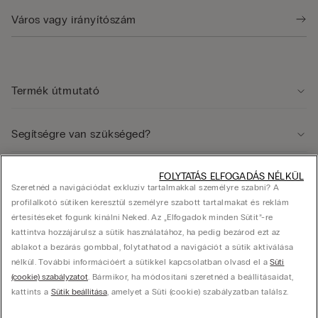
Termék útmutató
Segítségre van szükséged?
FOLYTATÁS ELFOGADÁS NÉLKÜL
Jogi terület
Szeretnéd a navigációdat exkluzív tartalmakkal személyre szabni? A
profilalkotó sütiken keresztül személyre szabott tartalmakat és reklám
értesítéseket fogunk kínálni Neked. Az „Elfogadok minden Sütit”-re
Vállalat
kattintva hozzájárulsz a sütik használatához, ha pedig bezárod ezt az
ablakot a bezárás gombbal, folytathatod a navigációt a sütik aktiválása
nélkül. További információért a sütikkel kapcsolatban olvasd el a
Süti
(cookie) szabályzatot
. Bármikor, ha módosítani szeretnéd a beállításaidat,
© Calzedonia Hungary Kft., HU-1082, Budapest, Futó utca 47-53. Adószám: 25416433-
kattints a
Sütik beállítása
, amelyet a Süti (cookie) szabályzatban találsz.
2-42, hello@intimissimi.com