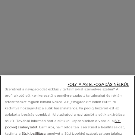
A strand nadrág gyakran tartalmaz praktikus részleteket, mint oldalsó
zsebek, hátsó zseb tépőzárral vagy rejtett kulcstartó hurok. Ezek a funkciók
kényelmesebbé teszik a vízparti tartózkodást és nem kell aggódnod
értékeid biztonságáért. A
mérettáblázat
segítségével könnyedén
megtalálod a tökéletes méretet, amely biztosítja a kényelmet és a
megfelelő illeszkedést. Fedezd fel az IUMAN férfi fürdőnadrág választékát
és találd meg azt a darabot, amely tökéletesen kifejez téged a strandon!
FOLYTATÁS ELFOGADÁS NÉLKÜL
Szeretnéd a navigációdat exkluzív tartalmakkal személyre szabni? A
profilalkotó sütiken keresztül személyre szabott tartalmakat és reklám
értesítéseket fogunk kínálni Neked. Az „Elfogadok minden Sütit”-re
kattintva hozzájárulsz a sütik használatához, ha pedig bezárod ezt az
ablakot a bezárás gombbal, folytathatod a navigációt a sütik aktiválása
nélkül. További információért a sütikkel kapcsolatban olvasd el a
Süti
(cookie) szabályzatot
. Bármikor, ha módosítani szeretnéd a beállításaidat,
kattints a
Sütik beállítása
, amelyet a Süti (cookie) szabályzatban találsz.