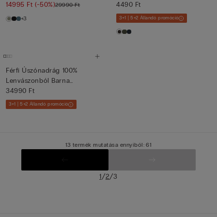
14995 Ft
(-50%)
4490 Ft
29990 Ft
+3
3+1 | 5+2 Állandó promóció
Férfi Úszónadrág 100%
Lenvászonból Barna
Virágmint...
34990 Ft
3+1 | 5+2 Állandó promóció
13 termék mutatása ennyiből: 61
/
/
1
2
3