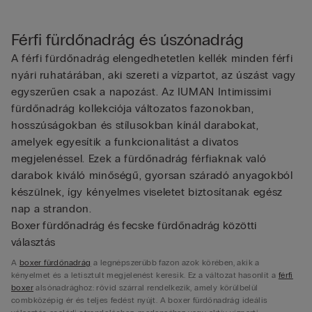
Férfi fürdőnadrág és úszónadrág
A férfi fürdőnadrág elengedhetetlen kellék minden férfi
nyári ruhatárában, aki szereti a vízpartot, az úszást vagy
egyszerűen csak a napozást. Az IUMAN Intimissimi
fürdőnadrág kollekciója változatos fazonokban,
hosszúságokban és stílusokban kínál darabokat,
amelyek egyesítik a funkcionalitást a divatos
megjelenéssel. Ezek a fürdőnadrág férfiaknak való
darabok kiváló minőségű, gyorsan száradó anyagokból
készülnek, így kényelmes viseletet biztosítanak egész
nap a strandon.
Boxer fürdőnadrág és fecske fürdőnadrág közötti
választás
A
boxer fürdőnadrág
a legnépszerűbb fazon azok körében, akik a
kényelmet és a letisztult megjelenést keresik. Ez a változat hasonlít a
férfi
boxer
alsónadrághoz: rövid szárral rendelkezik, amely körülbelül
combközépig ér és teljes fedést nyújt. A boxer fürdőnadrág ideális