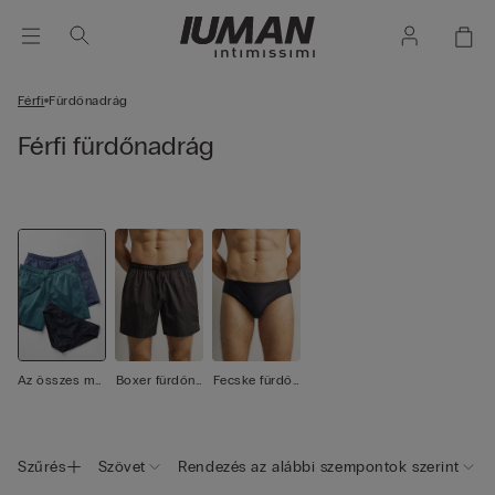
Férfi
Fürdőnadrág
Férfi fürdőnadrág
Az összes me
Boxer fürdőna
Fecske fürdőn
gtekintése
drág
adrág
Szűrés
Szövet
Rendezés az alábbi szempontok szerint