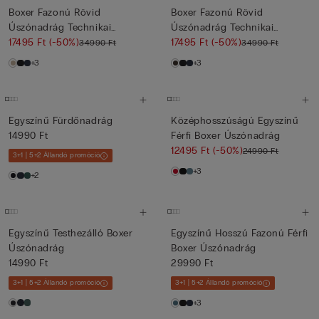
Boxer Fazonú Rövid
Boxer Fazonú Rövid
Úszónadrág Technikai
Úszónadrág Technikai
Szövetből
17495 Ft
(-50%)
Szövetből
17495 Ft
(-50%)
34990 Ft
34990 Ft
+3
+3
Egyszínű Fürdőnadrág
Középhosszúságú Egyszínű
14990 Ft
Férfi Boxer Úszónadrág
12495 Ft
(-50%)
24990 Ft
3+1 | 5+2 Állandó promóció
+3
+2
Egyszínű Testhezálló Boxer
Egyszínű Hosszú Fazonú Férfi
Úszónadrág
Boxer Úszónadrág
14990 Ft
29990 Ft
3+1 | 5+2 Állandó promóció
3+1 | 5+2 Állandó promóció
+3