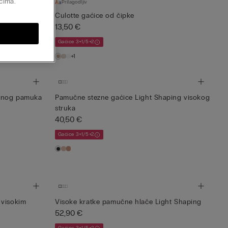
ćima.
Prilagodljiv
Culotte gaćice od čipke
13,50 €
Gaćice 3+1/5+2
+1
odnog pamuka
Pamučne stezne gaćice Light Shaping visokog
struka
40,50 €
Gaćice 3+1/5+2
 visokim
Visoke kratke pamučne hlače Light Shaping
52,90 €