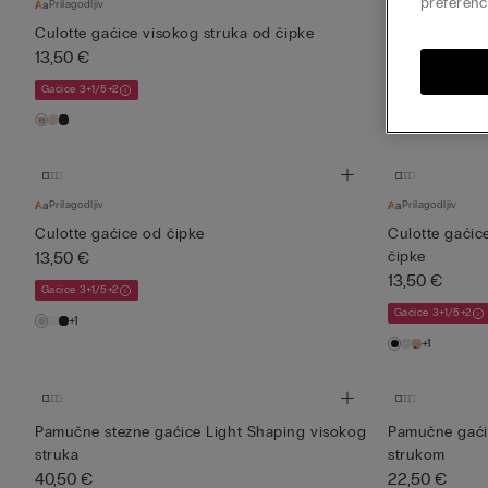
preferenci
Prilagodljiv
Prilagodljiv
Culotte gaćice visokog struka od čipke
Culotte gaćice
13,50 €
13,50 €
Gaćice 3+1/5+2
Gaćice 3+1/5+2
+1
Prilagodljiv
Prilagodljiv
Culotte gaćice od čipke
Culotte gaćic
13,50 €
čipke
13,50 €
Gaćice 3+1/5+2
Gaćice 3+1/5+2
+1
+1
Pamučne stezne gaćice Light Shaping visokog
Pamučne gaćic
struka
strukom
40,50 €
22,50 €