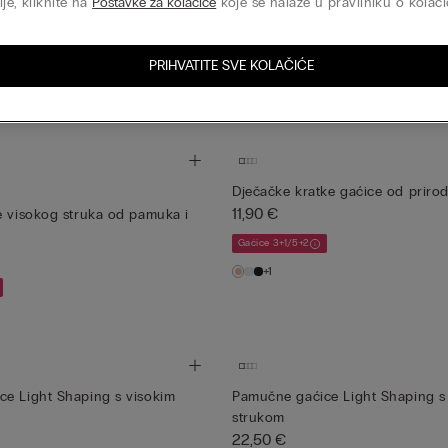
je, kliknite na
Postavke za kolačiće
koje se nalaze u pravilniku o kolači
Prilagodljiv
 u kroju brazilki od čipke
Culotte gaćice od čipke
13,50 €
PRIHVATITE SVE KOLAČIĆE
Gaćice 3+1/5+2
+1
Dječačke kratke gaćice od prir
11,90 €
e visokog struka od pamuka i
Gaćice 3+1/5+2
+1
e Light Shaping s visokim
Pamučne gaćice Light Shaping s
strukom
22,50 €