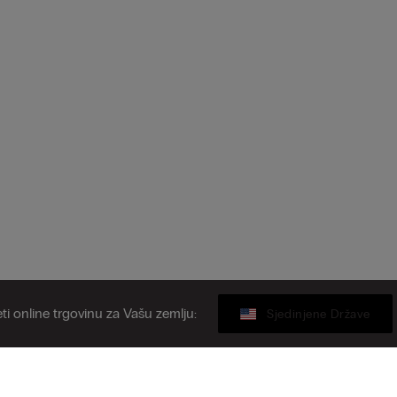
ti online trgovinu za Vašu zemlju:
Sjedinjene Države