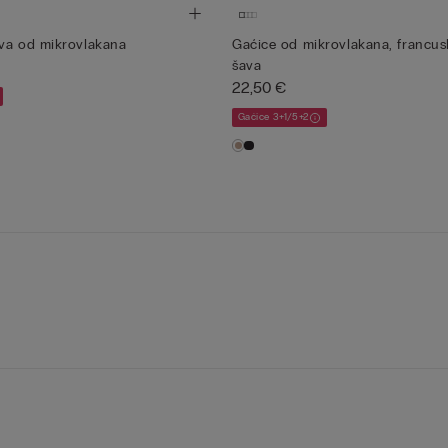
va od mikrovlakana
Gaćice od mikrovlakana, francus
šava
22,50 €
Gaćice 3+1/5+2