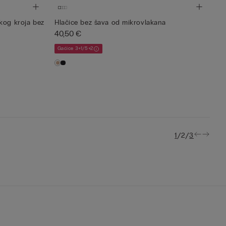
kog kroja bez
Hlačice bez šava od mikrovlakana
40,50 €
Gaćice 3+1/5+2
/
/
1
2
3