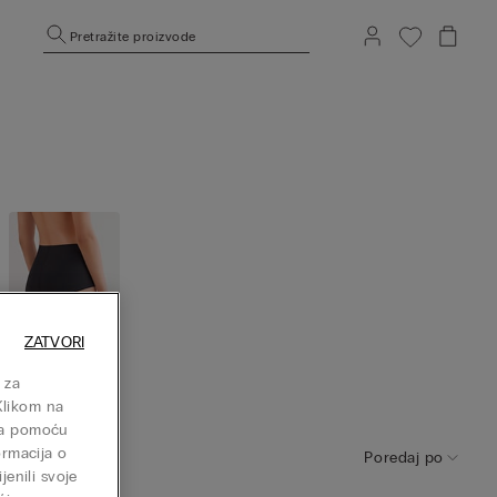
Pretražite proizvode
ZATVORI
 za
Visoki stru
Klikom na
k
isa pomoću
ormacija o
Poredaj po
jenili svoje