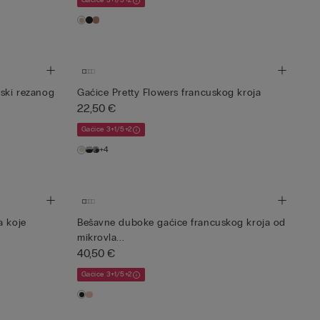
Gaćice 3+1/5+2
rski rezanog
Gaćice Pretty Flowers francuskog kroja
22,50 €
Gaćice 3+1/5+2
+4
a koje
Bešavne duboke gaćice francuskog kroja od
mikrovla...
40,50 €
Gaćice 3+1/5+2