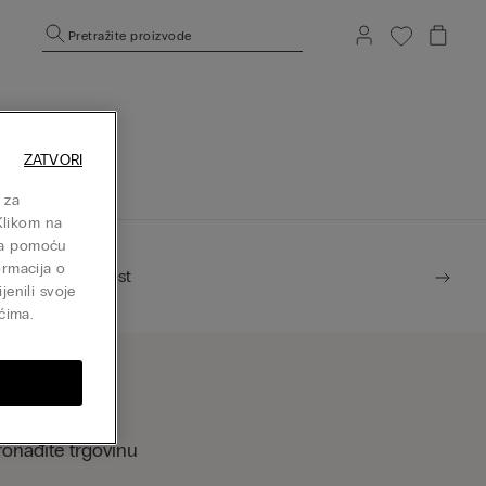
Pretražite proizvode
nicu.
ZATVORI
 za
Klikom na
isa pomoću
ormacija o
Održivost
jenili svoje
ćima.
ronađite trgovinu