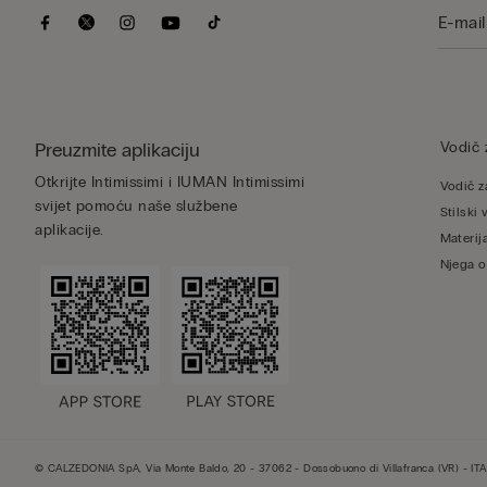
Preuzmite aplikaciju
Vodič 
Otkrijte Intimissimi i IUMAN Intimissimi
Vodič z
svijet pomoću naše službene
Stilski 
aplikacije.
Materija
Njega o
© CALZEDONIA SpA, Via Monte Baldo, 20 - 37062 - Dossobuono di Villafranca (VR) - ITA