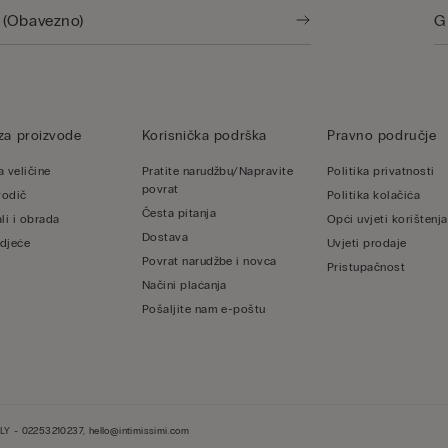
za proizvode
Korisnička podrška
Pravno područje
a veličine
Pratite narudžbu/Napravite
Politika privatnosti
povrat
vodič
Politika kolačića
Česta pitanja
li i obrada
Opći uvjeti korištenja
Dostava
djeće
Uvjeti prodaje
Povrat narudžbe i novca
Pristupačnost
Načini plaćanja
Pošaljite nam e-poštu
LY - 02253210237, hello@intimissimi.com