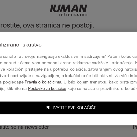
ostite, ova stranica ne postoji.
te istražiti našu kolekciju preko menija ili odlaskom na početnu stra
lizirano iskustvo
Idite na početnu stranicu
 personalizirati svoju navigaciju ekskluzivnim sadržajem? Putem kolačića
nje ponudit ćemo vam personalizirane reklamne sadržaje i priopćenja. 
 sve kolačiće” pristajete na upotrebu kolačića, zatvaranjem ovog natp
vori nastavljate s navigacijom, a kolačići neće biti aktivni. Za više inf
Darovna kartica
a pogledajte
Pravila o kolačićima
. U bilo kojem trenutku, kako biste izmi
je, kliknite na
Postavke za kolačiće
koje se nalaze u pravilniku o kolači
PRIHVATITE SVE KOLAČIĆE
atite se na newsletter
P