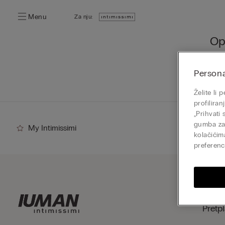
Menu
Za nju:
Opr
Može
Persona
Želite li
profilira
„Prihvati
gumba zat
My Intimissimi
kolačićim
preferenci
Pretpl