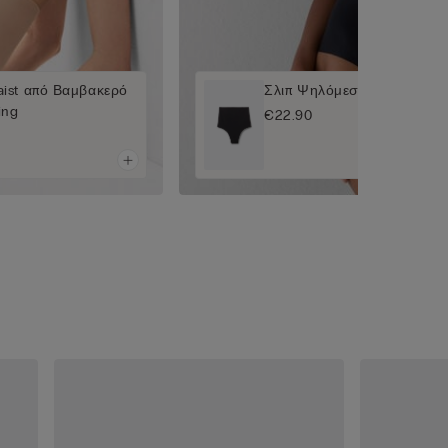
aist από Βαμβακερό
Σλιπ Ψηλόμεσο από Microfi
ing
€22.90