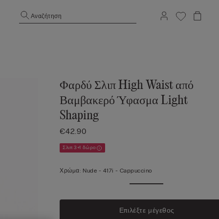
Αναζήτηση
Φαρδύ Σλιπ High Waist από
Βαμβακερό Ύφασμα Light
Shaping
€42.90
Σλιπ 3+1 δώρο
Χρώμα:
Nude -
417i - Cappuccino
Επιλέξτε μέγεθος