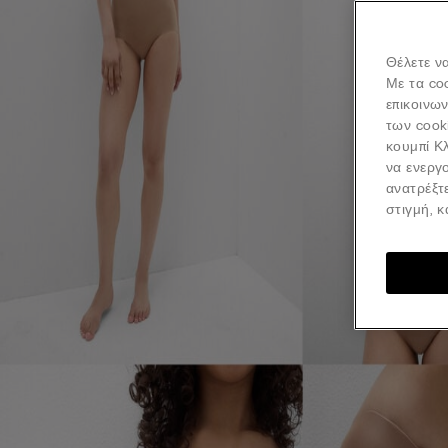
Θέλετε να
Με τα co
επικοινω
των cook
κουμπί Κλ
να ενεργο
ανατρέξτ
στιγμή, 