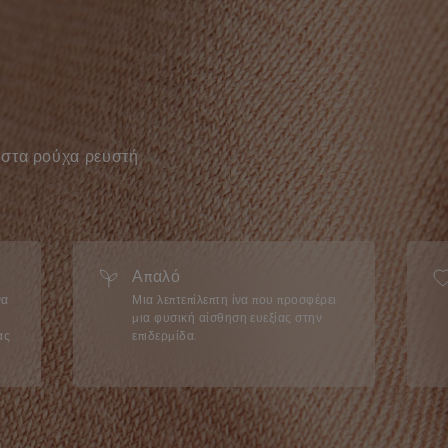
ι στα ρούχα ρευστή
Απαλό
να
Μια λεπτεπίλεπτη ίνα που προσφέρει
μια φυσική αίσθηση ευεξίας στην
ας
επιδερμίδα.