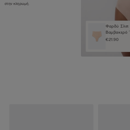
στην πληρωμή.
Φαρδύ Σλιπ B
Βαμβακερό 
€21.90