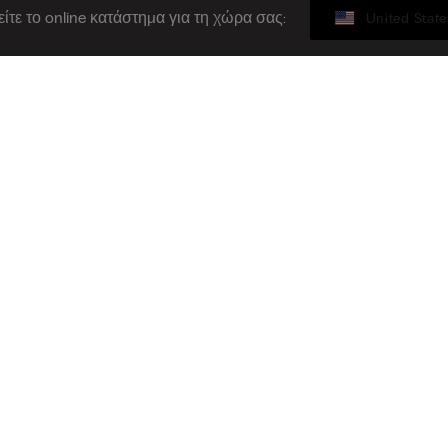
ίτε το online κατάστημα για τη χώρα σας:
United State
Νομική περιοχή
φείτε στο ενημερωτικό δελτίο
S