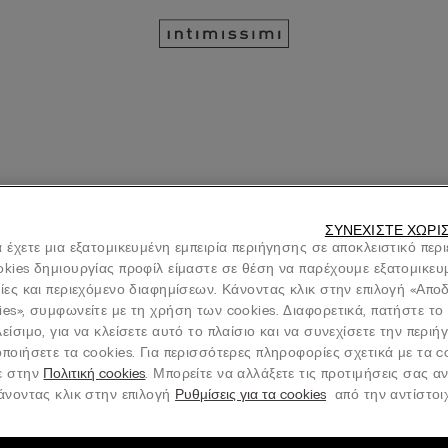
ΣΥΝΕΧΊΣΤΕ ΧΩΡΊ
 έχετε μια εξατομικευμένη εμπειρία περιήγησης σε αποκλειστικό περ
hmere
Ultralight with Cashmere
okies δημιουργίας προφίλ είμαστε σε θέση να παρέχουμε εξατομικευ
γκο από Μαλλί και Μετάξι
Mπλούζα Ζιβάγκο από Μαλλί και
νίες και περιεχόμενο διαφημίσεων. Κάνοντας κλικ στην επιλογή «Απ
€55.90
ies», συμφωνείτε με τη χρήση των cookies. Διαφορετικά, πατήστε το
Mix&Match 3+1
είσιμο, για να κλείσετε αυτό το πλαίσιο και να συνεχίσετε την περι
ποιήσετε τα cookies. Για περισσότερες πληροφορίες σχετικά με τα c
+1
ε στην
Πολιτική cookies
. Μπορείτε να αλλάξετε τις προτιμήσεις σας α
κάνοντας κλικ στην επιλογή
Ρυθμίσεις για τα cookies
από την αντίστοιχ