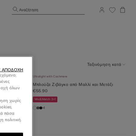
Αναζήτηση
Ταξινόμηση κατά
Σ ΑΠΟΔΟΧΉ
ιεχόμενο;
Ultralight with Cashmere
μένες
 Μετάξι
Mπλούζα Ζιβάγκο από Μαλλί και Μετάξι
οδοχή όλων
€55.90
Mix&Match 3+1
ήγηση χωρίς
ookies,
+1
νά πάσα
η πολιτική.