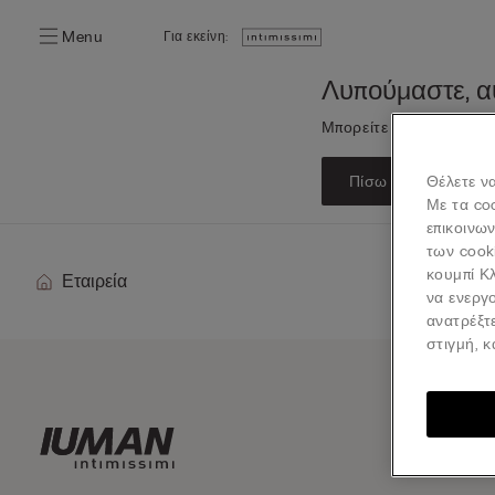
Menu
Για εκείνη:
Λυπούμαστε, αυ
Μπορείτε σε κάθε περί
Πίσω στην Αρχική 
Θέλετε να
Με τα co
επικοινω
των cook
κουμπί Κλ
Εταιρεία
να ενεργο
ανατρέξτ
στιγμή, 
Εγγρα