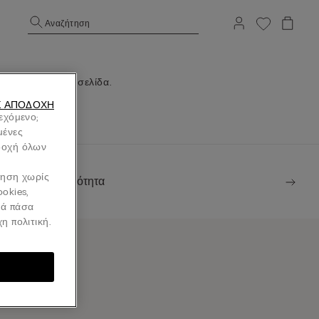
Αναζήτηση
νοι την Αρχική σελίδα.
Σ ΑΠΟΔΟΧΉ
ιεχόμενο;
μένες
οδοχή όλων
ήγηση χωρίς
Βιωσιμότητα
ookies,
νά πάσα
η πολιτική.
tore Locator