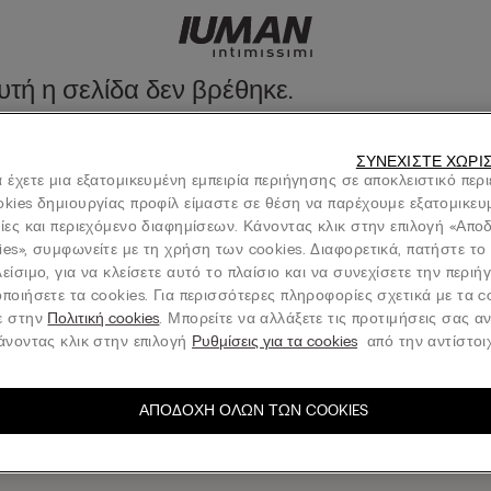
τή η σελίδα δεν βρέθηκε.
πτωση να ανακαλύψετε την συλλογή μας από το μενού ή επισκεπτόμε
ΣΥΝΕΧΊΣΤΕ ΧΩΡΊ
σελίδα
 έχετε μια εξατομικευμένη εμπειρία περιήγησης σε αποκλειστικό περ
okies δημιουργίας προφίλ είμαστε σε θέση να παρέχουμε εξατομικευ
νίες και περιεχόμενο διαφημίσεων. Κάνοντας κλικ στην επιλογή «Απ
ies», συμφωνείτε με τη χρήση των cookies. Διαφορετικά, πατήστε το
είσιμο, για να κλείσετε αυτό το πλαίσιο και να συνεχίσετε την περι
Νομική περιοχή
ποιήσετε τα cookies. Για περισσότερες πληροφορίες σχετικά με τα c
ε στην
Πολιτική cookies
. Μπορείτε να αλλάξετε τις προτιμήσεις σας α
κάνοντας κλικ στην επιλογή
Ρυθμίσεις για τα cookies
από την αντίστοιχ
ΑΠΟΔΟΧΉ ΌΛΩΝ ΤΩΝ COOKIES
φείτε στο ενημερωτικό δελτίο
S