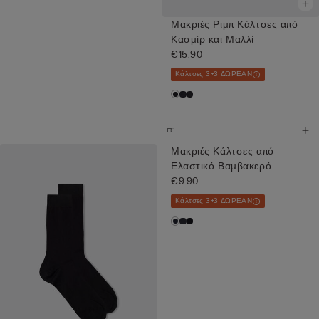
Μακριές Ριμπ Κάλτσες από
Κασμίρ και Μαλλί
€15.90
Κάλτσες 3+3 ΔΩΡΕΑΝ
Μακριές Κάλτσες από
Ελαστικό Βαμβακερό
Ύφασμα Supe...
€9.90
Κάλτσες 3+3 ΔΩΡΕΑΝ