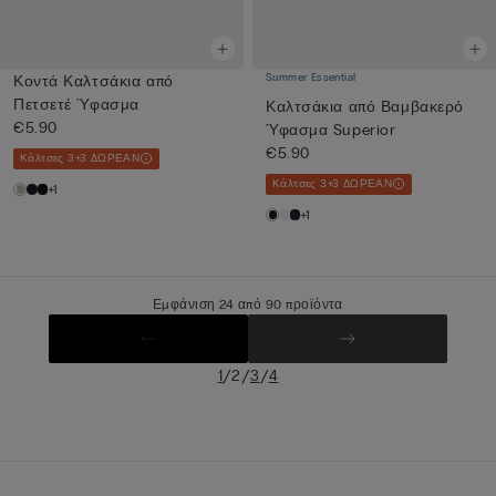
Summer Essential
Κοντά Καλτσάκια από
Πετσετέ Ύφασμα
Καλτσάκια από Βαμβακερό
€5.90
Ύφασμα Superior
€5.90
Κάλτσες 3+3 ΔΩΡΕΑΝ
Κάλτσες 3+3 ΔΩΡΕΑΝ
+1
+1
Εμφάνιση 24 από 90 προϊόντα
/
/
/
1
2
3
4