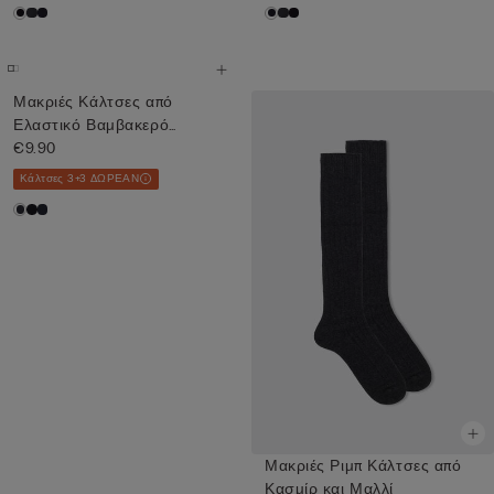
Μακριές Κάλτσες από
Ελαστικό Βαμβακερό
Ύφασμα Supe...
€9.90
Κάλτσες 3+3 ΔΩΡΕΑΝ
Μακριές Ριμπ Κάλτσες από
Κασμίρ και Μαλλί