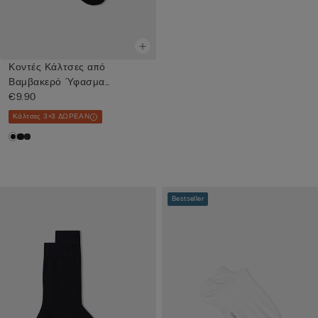
Κοντές Κάλτσες από
Βαμβακερό Ύφασμα
Superior
€9.90
Κάλτσες 3+3 ΔΩΡΕΑΝ
Bestseller