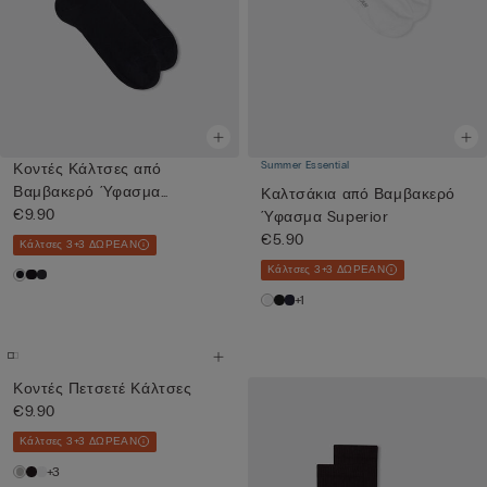
Summer Essential
Κοντές Κάλτσες από
Βαμβακερό Ύφασμα
Καλτσάκια από Βαμβακερό
Superior
€9.90
Ύφασμα Superior
€5.90
Κάλτσες 3+3 ΔΩΡΕΑΝ
Κάλτσες 3+3 ΔΩΡΕΑΝ
+1
Κοντές Πετσετέ Κάλτσες
€9.90
Κάλτσες 3+3 ΔΩΡΕΑΝ
+3