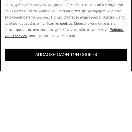
με τη χρήση των cookies. Διαφορετικά, πατήστε το κουμπί Κλείσιμο, για
να κλείσετε αυτό το πλαίσιο και να συνεχίσετε την περιήγηση χωρίς να
ενεργοποιήσετε τα cookies. Για περισσότερες πληροφορίες σχετικά με τα
cookies, ανατρέξτε στην
Πολιτική cookies
. Μπορείτε να αλλάξετε τις
προτιμήσεις σας ανά πάσα στιγμή, κάνοντας κλικ στην επιλογή
Ρυθμίσεις
για τα cookies
από την αντίστοιχη πολιτική.
ΑΠΟΔΟΧΉ ΌΛΩΝ ΤΩΝ COOKIES
Επισκεφθείτε το online
United States
κατάστημα για τη χώρα σας:
Ταξινόμηση κατά
Βest Sellers
Tιμή Υψηλή σε Χαμηλή
Εταιρεία
Tιμή Χαμηλή σε Υψηλή
Νέες Αφίξεις
Νομική περιοχή