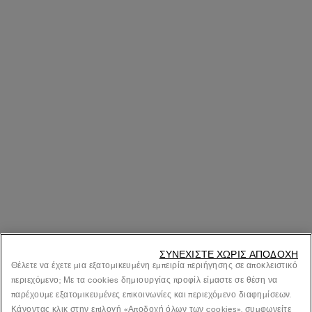
ΣΥΝΕΧΊΣΤΕ ΧΩΡΊΣ ΑΠΟΔΟΧΉ
Θέλετε να έχετε μια εξατομικευμένη εμπειρία περιήγησης σε αποκλειστικό
περιεχόμενο; Με τα cookies δημιουργίας προφίλ είμαστε σε θέση να
παρέχουμε εξατομικευμένες επικοινωνίες και περιεχόμενο διαφημίσεων.
Κάνοντας κλικ στην επιλογή «Αποδοχή όλων των cookies», συμφωνείτε