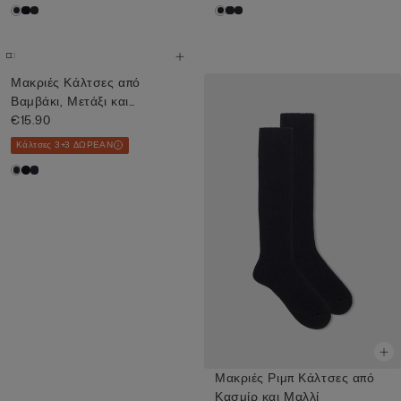
Μακριές Κάλτσες από
Βαμβάκι, Μετάξι και
Cashmere
€15.90
Κάλτσες 3+3 ΔΩΡΕΑΝ
Μακριές Ριμπ Κάλτσες από
Κασμίρ και Μαλλί