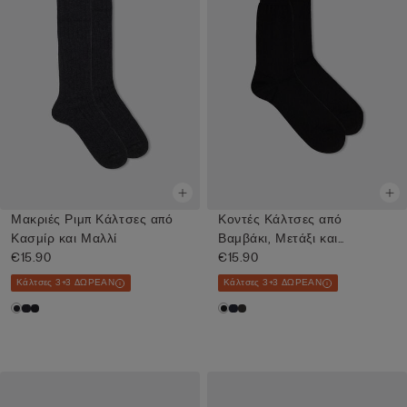
Μακριές Ριμπ Κάλτσες από
Κοντές Κάλτσες από
Κασμίρ και Μαλλί
Βαμβάκι, Μετάξι και
€15.90
Cashmere
€15.90
Κάλτσες 3+3 ΔΩΡΕΑΝ
Κάλτσες 3+3 ΔΩΡΕΑΝ