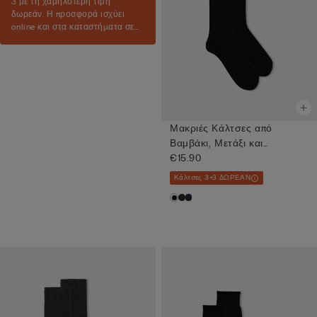
3 με τη χαμηλότερη τιμή
δωρεάν. Η προσφορά ισχύει
online και στα καταστήματα σε
επιλεγμένα είδη.
Μακριές Κάλτσες από
Βαμβάκι, Μετάξι και
Cashmere
€15.90
Κάλτσες 3+3 ΔΩΡΕΑΝ