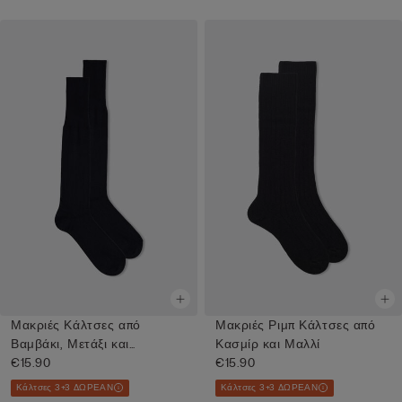
Μακριές Κάλτσες από
Μακριές Ριμπ Κάλτσες από
Βαμβάκι, Μετάξι και
Κασμίρ και Μαλλί
Cashmere
€15.90
€15.90
Κάλτσες 3+3 ΔΩΡΕΑΝ
Κάλτσες 3+3 ΔΩΡΕΑΝ