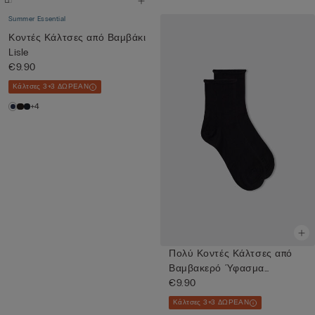
Summer Essential
Κοντές Κάλτσες από Βαμβάκι
Lisle
€9.90
Κάλτσες 3+3 ΔΩΡΕΑΝ
+4
Πολύ Κοντές Κάλτσες από
Βαμβακερό Ύφασμα
Superior
€9.90
Κάλτσες 3+3 ΔΩΡΕΑΝ