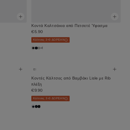
Κοντά Καλτσάκια από Πετσετέ Ύφασμα
€5.90
Κάλτσες 3+3 ΔΩΡΕΑΝ
+1
Κοντές Κάλτσες από Βαμβάκι Lisle με Rib
πλέξη
€9.90
Κάλτσες 3+3 ΔΩΡΕΑΝ