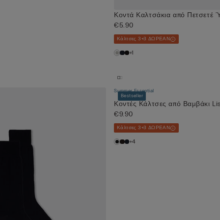
Κοντά Καλτσάκια από Πετσετέ
€5.90
Κάλτσες 3+3 ΔΩΡΕΑΝ
+1
Summer Essential
Bestseller
Κοντές Κάλτσες από Βαμβάκι Lis
€9.90
Κάλτσες 3+3 ΔΩΡΕΑΝ
+4