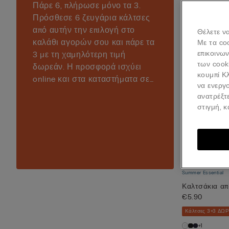
Πάρε 6, πλήρωσε μόνο τα 3.
Πρόσθεσε 6 ζευγάρια κάλτσες
από αυτήν την επιλογή στο
Θέλετε να
καλάθι αγορών σου και πάρε τα
Με τα co
επικοινω
3 με τη χαμηλότερη τιμή
των cook
δωρεάν. Η προσφορά ισχύει
κουμπί Κλ
online και στα καταστήματα σε
να ενεργο
επιλεγμένα είδη.
ανατρέξτ
στιγμή, 
Summer Essential
Καλτσάκια α
€5.90
Κάλτσες 3+3 ΔΩ
+1