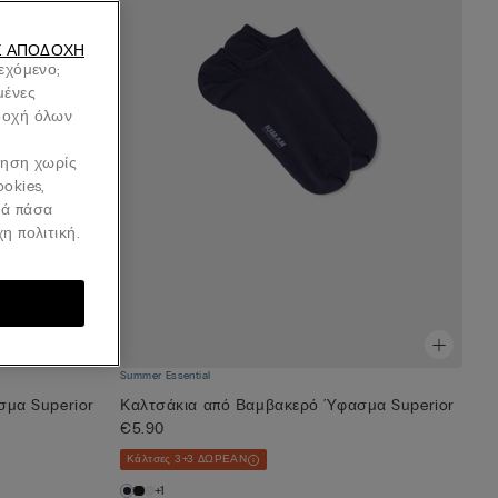
Σ ΑΠΟΔΟΧΉ
ιεχόμενο;
μένες
οδοχή όλων
ήγηση χωρίς
ookies,
νά πάσα
η πολιτική.
Summer Essential
μα Superior
Καλτσάκια από Βαμβακερό Ύφασμα Superior
€5.90
Κάλτσες 3+3 ΔΩΡΕΑΝ
+1