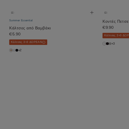
Summer Essential
Κοντές Πετσε
€9.90
Κάλτσες από Βαμβάκι
€5.90
Κάλτσες 3+3 ΔΩ
Κάλτσες 3+3 ΔΩΡΕΑΝ
+3
+2