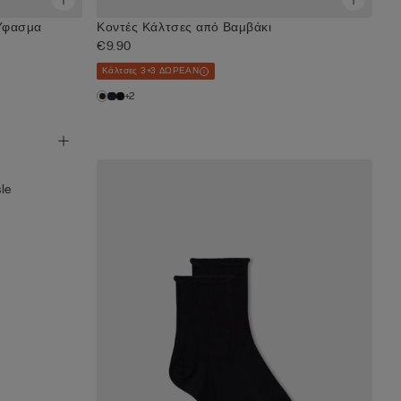
 Ύφασμα
Κοντές Κάλτσες από Βαμβάκι
€9.90
Κάλτσες 3+3 ΔΩΡΕΑΝ
+2
le