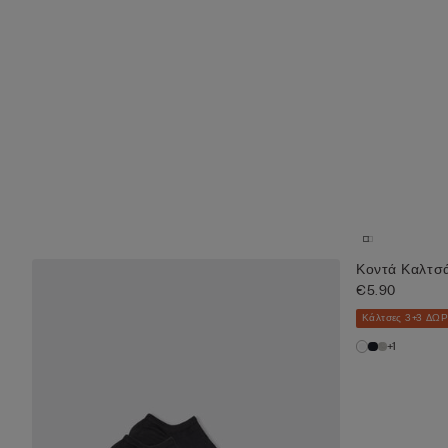
Κοντά Καλτσ
€5.90
Κάλτσες 3+3 ΔΩ
+1