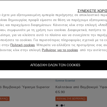
ΣΥΝΕΧΊΣΤΕ ΧΩΡΊ
 έχετε μια εξατομικευμένη εμπειρία περιήγησης σε αποκλειστικό περ
okies δημιουργίας προφίλ είμαστε σε θέση να παρέχουμε εξατομικευ
νίες και περιεχόμενο διαφημίσεων. Κάνοντας κλικ στην επιλογή «Απ
ies», συμφωνείτε με τη χρήση των cookies. Διαφορετικά, πατήστε το
είσιμο, για να κλείσετε αυτό το πλαίσιο και να συνεχίσετε την περι
ποιήσετε τα cookies. Για περισσότερες πληροφορίες σχετικά με τα c
ε στην
Πολιτική cookies
. Μπορείτε να αλλάξετε τις προτιμήσεις σας α
κάνοντας κλικ στην επιλογή
Ρυθμίσεις για τα cookies
από την αντίστοιχ
ΑΠΟΔΟΧΉ ΌΛΩΝ ΤΩΝ COOKIES
Summer Essential
πό Βαμβακερό Ύφασμα Superior
Καλτσάκια από Βαμβακερό Ύφασ
€5.90
ΡΕΑΝ
Κάλτσες 3+3 ΔΩΡΕΑΝ
+1