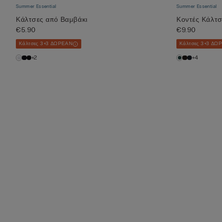
Summer Essential
Summer Essential
Κάλτσες από Βαμβάκι
Κοντές Κάλτσ
€5.90
€9.90
Κάλτσες 3+3 ΔΩΡΕΑΝ
Κάλτσες 3+3 ΔΩ
+2
+4