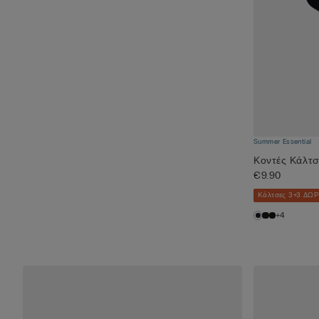
Summer Essential
Κοντές Κάλτσ
€9.90
Κάλτσες 3+3 ΔΩ
+4