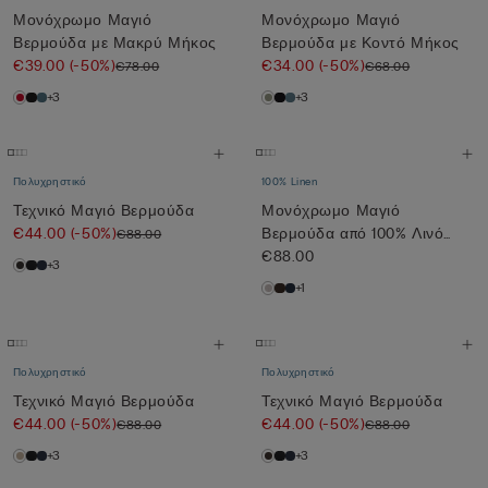
Μονόχρωμο Μαγιό
Μονόχρωμο Μαγιό
Βερμούδα με Μακρύ Μήκος
Βερμούδα με Κοντό Μήκος
€39.00
(-50%)
€34.00
(-50%)
€78.00
€68.00
+3
+3
Πολυχρηστικό
100% Linen
Τεχνικό Μαγιό Βερμούδα
Μονόχρωμο Μαγιό
€44.00
(-50%)
Βερμούδα από 100% Λινό
€88.00
Ύφασμα
€88.00
+3
+1
Πολυχρηστικό
Πολυχρηστικό
Τεχνικό Μαγιό Βερμούδα
Τεχνικό Μαγιό Βερμούδα
€44.00
(-50%)
€44.00
(-50%)
€88.00
€88.00
+3
+3