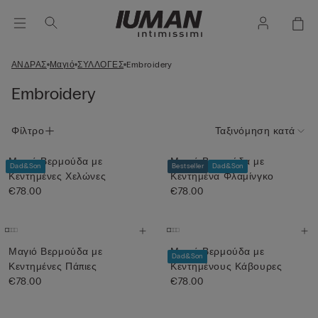
ΑΝΔΡΑΣ
Μαγιό
ΣΥΛΛΟΓΕΣ
Embroidery
Embroidery
Φίλτρο
Ταξινόμηση κατά
Μαγιό Βερμούδα με
Μαγιό Βερμούδα με
Dad&Son
Bestseller
Dad&Son
Κεντημένες Χελώνες
Κεντημένα Φλαμίνγκο
€78.00
€78.00
Μαγιό Βερμούδα με
Μαγιό Βερμούδα με
Dad&Son
Κεντημένες Πάπιες
Κεντημένους Κάβουρες
€78.00
€78.00