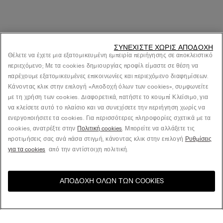
ΣΥΝΕΧΊΣΤΕ ΧΩΡΊΣ ΑΠΟΔΟΧΉ
Θέλετε να έχετε μια εξατομικευμένη εμπειρία περιήγησης σε αποκλειστικό
περιεχόμενο; Με τα cookies δημιουργίας προφίλ είμαστε σε θέση να
παρέχουμε εξατομικευμένες επικοινωνίες και περιεχόμενο διαφημίσεων.
Κάνοντας κλικ στην επιλογή «Αποδοχή όλων των cookies», συμφωνείτε
με τη χρήση των cookies. Διαφορετικά, πατήστε το κουμπί Κλείσιμο, για
να κλείσετε αυτό το πλαίσιο και να συνεχίσετε την περιήγηση χωρίς να
ενεργοποιήσετε τα cookies. Για περισσότερες πληροφορίες σχετικά με τα
cookies, ανατρέξτε στην
Πολιτική cookies
. Μπορείτε να αλλάξετε τις
προτιμήσεις σας ανά πάσα στιγμή, κάνοντας κλικ στην επιλογή
Ρυθμίσεις
για τα cookies
από την αντίστοιχη πολιτική.
ΑΠΟΔΟΧΉ ΌΛΩΝ ΤΩΝ COOKIES
Επισκεφθείτε το online
United States
κατάστημα για τη χώρα σας: