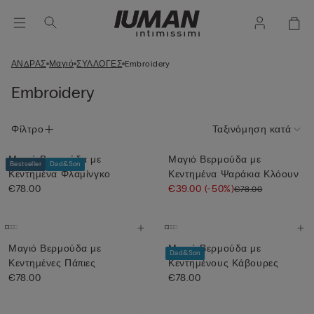
ΑΝΔΡΑΣ
Μαγιό
ΣΥΛΛΟΓΕΣ
Embroidery
Embroidery
Φίλτρο
Ταξινόμηση κατά
Μαγιό Βερμούδα με
Μαγιό Βερμούδα με
Bestseller
Dad&Son
Κεντημένα Φλαμίνγκο
Κεντημένα Ψαράκια Κλόουν
€78.00
€39.00
(-50%)
€78.00
Μαγιό Βερμούδα με
Μαγιό Βερμούδα με
Dad&Son
Κεντημένες Πάπιες
Κεντημένους Κάβουρες
€78.00
€78.00